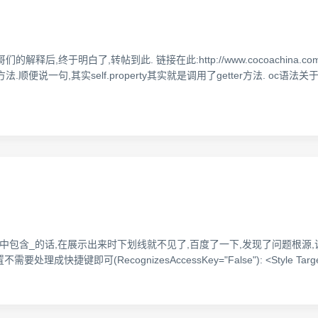
终于明白了,转帖到此. 链接在此:http://www.cocoachina.com/bbs
 getter 方法.顺便说一句,其实self.property其实就是调用了getter方法
串中包含_的话,在展示出来时下划线就不见了,百度了一下,发现了问题根源,说的la
即可(RecognizesAccessKey="False"): <Style TargetType="