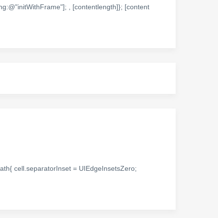
ng:@"initWithFrame"]; , [contentlength]}; [content
ath{ cell.separatorInset = UIEdgeInsetsZero;