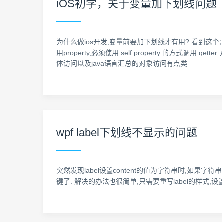
iOS初学，关于变量加下划线问题
为什么做ios开发,变量前要加下划线才有用? 看到这个哥们的解释后,
用property,必须使用 self.property 的方式调用
体访问以及java语言汇总的对象访问有点类
wpf label下划线不显示的问题
突然发现label设置content的值为字符串时,如果字符
键了. 解决的办法也很简单,只需要重写label的样式,设置不需要处理成快捷键