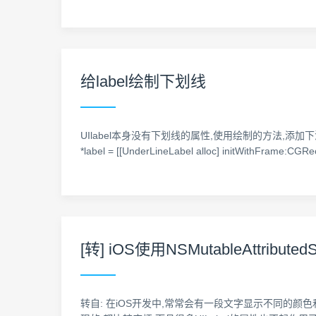
给label绘制下划线
UIlabel本身没有下划线的属性,使用绘制的方法,添加下滑下,并且赋
*label = [[UnderLineLabel alloc] initWithFrame:CGRectM
[转] iOS使用NSMutableAttr
转自: 在iOS开发中,常常会有一段文字显示不同的颜色和字