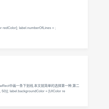
 redColor]; label.numberOfLines = ;
是在drawRect中画一条下划线,本文就简单的选择第一种,第二
; label.backgroundColor = [UIColor re