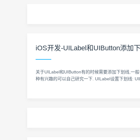
iOS开发-UILabel和UIButton添
关于UILabel和UIButton有的时候需要添加下划线,一般
种有兴趣的可以自己研究一下. UILabel设置下划线: UILabel *label =