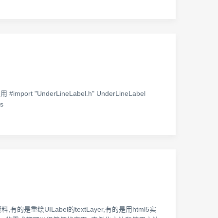
"UnderLineLabel.h" UnderLineLabel
 s
UILabel的textLayer,有的是用html5实