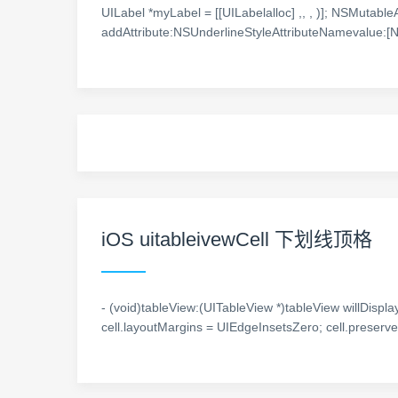
UILabel *myLabel = [[UILabelalloc] ,, , )]; NSMutableA
addAttribute:NSUnderlineStyleAttributeNamevalue
iOS uitableivewCell 下划线顶格
- (void)tableView:(UITableView *)tableView willDispl
cell.layoutMargins = UIEdgeInsetsZero; cell.preser