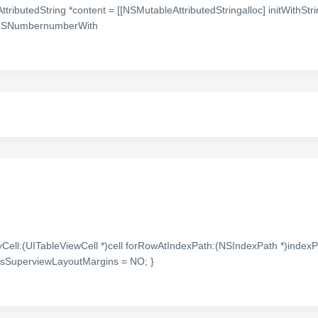
ttributedString *content = [[NSMutableAttributedStringalloc] initWithStri
:[NSNumbernumberWith
ayCell:(UITableViewCell *)cell forRowAtIndexPath:(NSIndexPath *)indexP
vesSuperviewLayoutMargins = NO; }