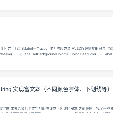
给该label一个action作为响应方法,实现DIY超链接的效果. //调用 #import 
ake(, , , )]; [label setBackgroundColor:[UIColor clearColor]]; // [label
ibutedString 实现富文本（不同颜色字体、下划线等）
体,或者给某几个文字加删除线或下划线的需求.之前在网上找了一些资料,有的是重绘