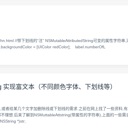
01b6hn.html //带下划线的“注” NSMutableAttributedString可变的属性字符串,添加
l.backgroundColor = [UIColor redColor]; label.numberOfL
edString 实现富文本（不同颜色字体、下划线等）
者给某几个文字加删除线或下划线的需求.之前在网上找了一些资料,有的是重绘UIL
不理想.后来了解到NSMuttableAttstring(带属性的字符串),上面
tring *)str;