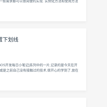
),上面的一些需求都可以很简便的实现. 实例化方法和使用方法
设置下划线
 这篇文章是我的[iOS开发每日小笔记]系列中的一片,记录的是今天在开
,或是之前自己没有接触过的技术,很开心的学到了,放在