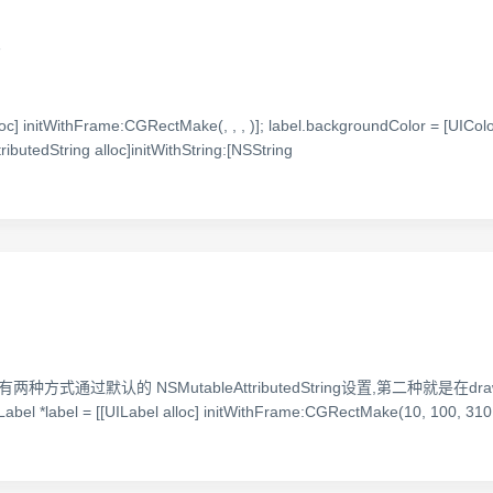
线
 initWithFrame:CGRectMake(, , , )]; label.backgroundColor = [UIColor
ibutedString alloc]initWithString:[NSString
有两种方式通过默认的 NSMutableAttributedString设置,第二种就
 [[UILabel alloc] initWithFrame:CGRectMake(10, 100, 310, 50)]