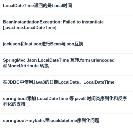
LocalDateTime返回的是Local时间
BeanInstantiationException: Failed to instantiate
[java.time.LocalDateTime]
jackjson和fastjson进行Bean与json互换
SpringMvc Json LocalDateTime 互转,form urlencoded
@ModelAttribute 转换
在JDBC中使用Java8的日期LocalDate、LocalDateTime
spring boot添加 LocalDateTime 等 java8 时间类序列化和反序
列化的支持
springboot~mybatis里localdatetime序列化问题