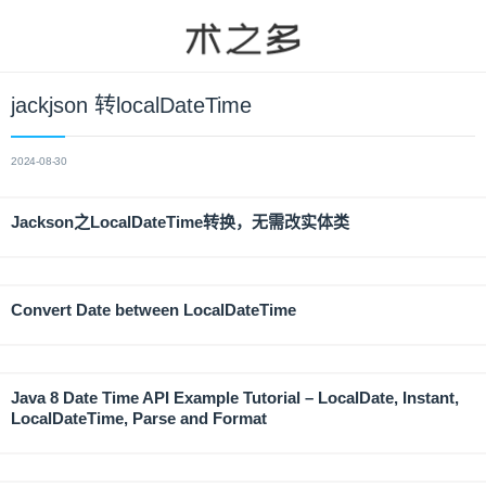
jackjson 转localDateTime
2024-08-30
Jackson之LocalDateTime转换，无需改实体类
Convert Date between LocalDateTime
Java 8 Date Time API Example Tutorial – LocalDate, Instant,
LocalDateTime, Parse and Format