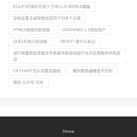
ECLIPSE插件开发少了HELLO WORLD模板
没有设置主键导致出现同个ID多个记录
HTML5拖拽列表排版
GRAFANA5.1.3添加用户
QUEUE执行非动画
<BODY>是什么标记
进行挂载和反挂载文件系统开机自动运行允许应用程序开机自
动
C# CHART怎么设置成曲线
戴尔服务器硬盘不识别
微信 公众号 SDK
Home