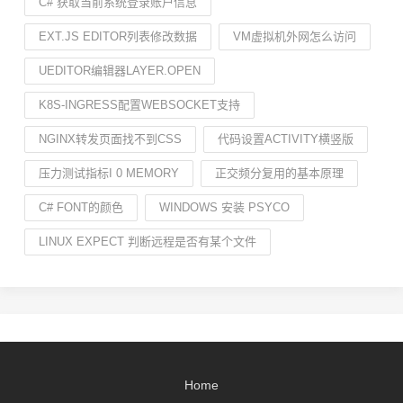
C# 获取当前系统登录账户信息
EXT.JS EDITOR列表修改数据
VM虚拟机外网怎么访问
UEDITOR编辑器LAYER.OPEN
K8S-INGRESS配置WEBSOCKET支持
NGINX转发页面找不到CSS
代码设置ACTIVITY横竖版
压力测试指标I 0 MEMORY
正交频分复用的基本原理
C# FONT的颜色
WINDOWS 安装 PSYCO
LINUX EXPECT 判断远程是否有某个文件
Home