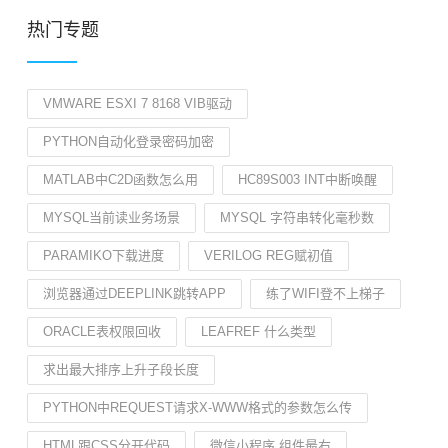
热门专题
VMWARE ESXI 7 8168 VIB驱动
PYTHON自动化登录密码加密
MATLAB中C2D函数怎么用
HC89S003 INT中断唤醒
MYSQL当前读业务场景
MYSQL 字符串转化毫秒数
PARAMIKO下载进度
VERILOG REG赋初值
浏览器通过DEEPLINK跳转APP
练了WIFI登不上梯子
ORACLE表权限回收
LEAFREF 什么类型
求出最大排序上升子段长度
PYTHON中REQUEST请求X-WWW格式的参数怎么传
HTML跟CSS分开代码
微信小程序 组件最右