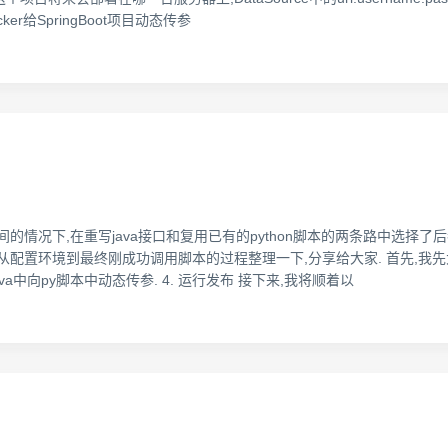
cker给SpringBoot项目动态传参
情况下,在重写java接口和复用已有的python脚本的两条路中选择了后
置环境到最终刚成功调用脚本的过程整理一下,分享给大家. 首先,我先大体上整理
java中向py脚本中动态传参. 4. 运行发布 接下来,我将顺着以