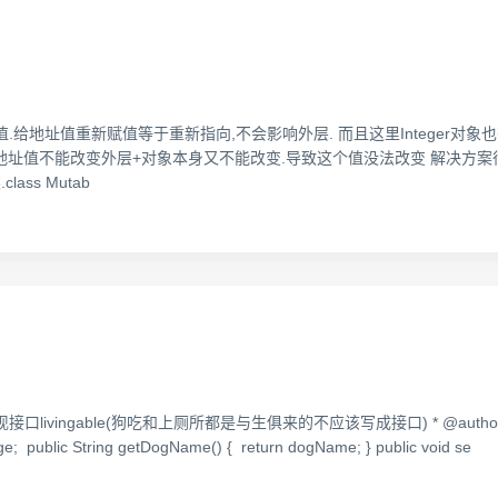
值重新赋值等于重新指向,不会影响外层. 而且这里Integer对象也有特殊性.其实现
时传的地址值不能改变外层+对象本身又不能改变.导致这个值没法改变 解决方案很多 1.
ass Mutab
g类实现接口livingable(狗吃和上厕所都是与生俱来的不应该写成接口) * @author square
Age; public String getDogName() { return dogName; } public void se