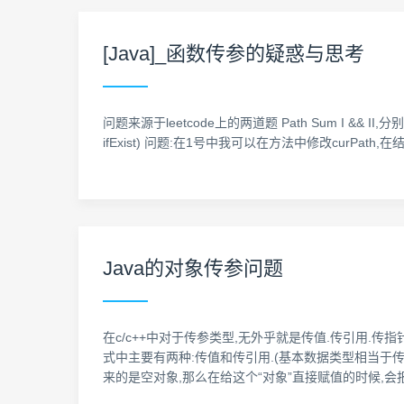
[Java]_函数传参的疑惑与思考
问题来源于leetcode上的两道题 Path Sum I && II,分别写了两个dfs.
ifExist) 问题:在1号中我可以在方法中修改curPa
Java的对象传参问题
在c/c++中对于传参类型,无外乎就是传值.传引用.传
式中主要有两种:传值和传引用.(基本数据类型相当于
来的是空对象,那么在给这个“对象”直接赋值的时候,会