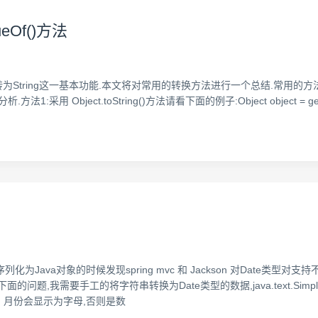
lueOf()方法
ing这一基本功能.本文将对常用的转换方法进行一个总结.常用的方法有Object.t
:采用 Object.toString()方法请看下面的例子:Object object = getObject()
反序列化为Java对象的时候发现spring mvc 和 Jackson 对Date类
题,我需要手工的将字符串转换为Date类型的数据,java.text.Simpl
, 月份会显示为字母,否则是数