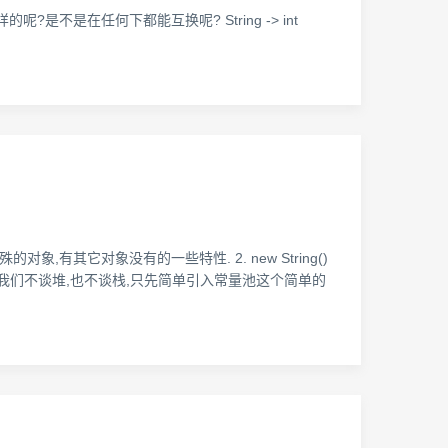
是不是一样的呢?是不是在任何下都能互换呢? String -> int
的对象,有其它对象没有的一些特性. 2. new String()
l”);的区别: 在这里,我们不谈堆,也不谈栈,只先简单引入常量池这个简单的