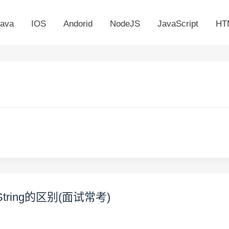
ava
IOS
Andorid
NodeJS
JavaScript
HT
String的区别(面试常考)