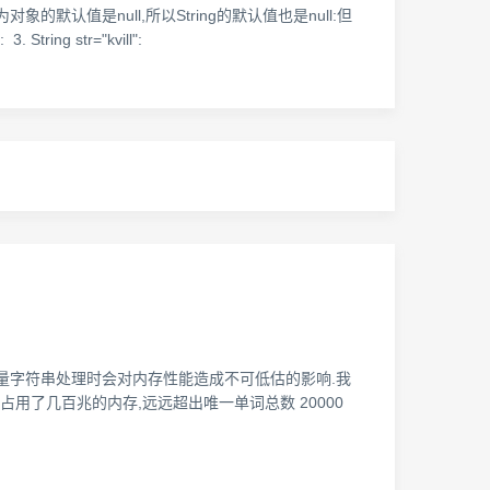
对象. 因为对象的默认值是null,所以String的默认值也是null:但
ing str="kvill":
ng 方法用于文本分析及大量字符串处理时会对内存性能造成不可低估的影响.我
n 占用了几百兆的内存,远远超出唯一单词总数 20000