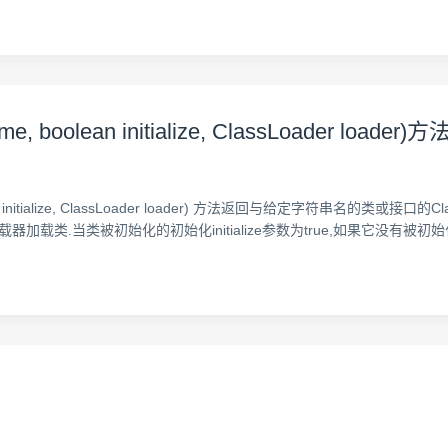
me, boolean initialize, ClassLoader loader)方
, boolean initialize, ClassLoader loader) 方法返回与给定字符
类.当类被初始化的初始化initialize参数为true,如果它没有被初始化. 声明 