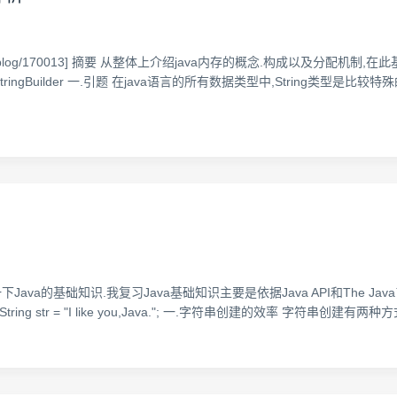
aohui249/blog/170013] 摘要 从整体上介绍java内存的概念.构成以及分配
ngBuffer StringBuilder 一.引题 在java语言的所有数据类型中,Str
的基础知识.我复习Java基础知识主要是依据Java API和The Java™ T
 str = "I like you,Java."; 一.字符串创建的效率 字符串创建有两种方式: 1.Strin