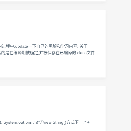
习的过程中,update一下自己的见解和学习内容: 关于
(constant pool)指的是在编译期被确定,并被保存在已编译的.class文件
4"); System.out.println("①new String()方式下==:" +