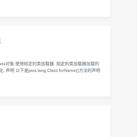
法
串名的类或接口的Class对象,使用给定的类加载器. 指定的类加载器加载的
以下是java.lang.Class.forName()方法的声明