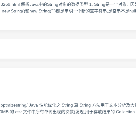
ng/p/5633269.html 解析Java中的String对象的数据类型 1. String是一个
ng()和new String("")都是申明一个新的空字符串,是空串不是null: 3. Str
n/java/j-lo-optmizestring/ Java 性能优化之 String 篇 Stri
 的 csv 文件中所有单词出现的次数)发现,用于存放结果的 Collectio