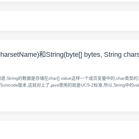
 charsetName)和String(byte[] bytes, Strin
道,String的数据是存储在char[] value这样一个成员变量中的,char
nicode版本,这就对上了,java使用的就是UCS-2标准,所以,String中的v