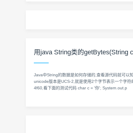
用java String类的getBytes(String
Java中String的数据是如何存储的,查看源代码就可以知
unicode版本是UCS-2,就是使用2个字节表示一个字符的u
4f60,看下面的测试代码 char c = '你'; System.out.p