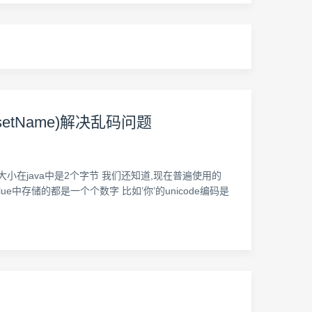
g charsetName)解决乱码问题
类型的大小在java中是2个字节 我们还知道,现在普遍使用的
alue中存储的都是一个个数字 比如’你’的unicode编码是