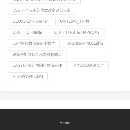
CSS 一个元素的伪类改变兄弟元素
GEOS3.10 与3.6区别
UINT16X8_T函数
D -A == D - A的值
CTF HTTP走私 HAPROXY
JS字符转数值保留小数位
HASHMAP NULL键值
设筐子能放10个水果线程同步
EASYUI 统计页脚行数值处理
MYSQL8密码忘了
FTT.WWW色CNM
Home