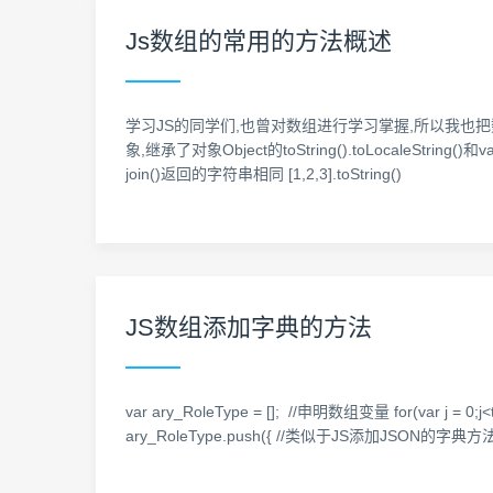
Js数组的常用的方法概述
学习JS的同学们,也曾对数组进行学习掌握,所以我也
象,继承了对象Object的toString().toLocaleSt
join()返回的字符串相同 [1,2,3].toString()
JS数组添加字典的方法
var ary_RoleType = []; //申明数组变量 for(var j = 0;
ary_RoleType.push({ //类似于JS添加JSON的字典方法,Key对