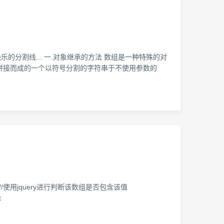
分割线... 一.对象继承的方法 数组是一种特殊的对
中每个值的字符串形式拼接而成的一个以符号分割的字符串于不使用参数的
leType) < 0){//使用jquery进行判断该数组是否包含该值
t