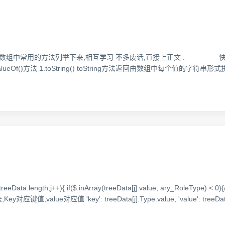
把数组中常用的方法列举下来,相互学习 不多废话,直接上正文 . 快乐的
ring()和valueOf()方法 1.toString() toString方法返回由数组
j<treeData.length;j++){ if($.inArray(treeData[j].value, ary_Ro
应键值,value对应值 'key': treeData[j].Type.value, 'value': treeDa