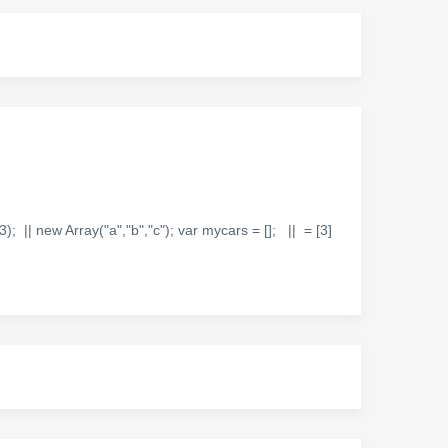
ay("a","b","c"); var mycars = []; || = [3]