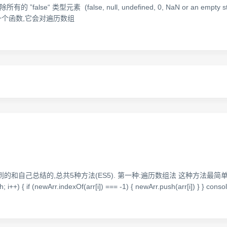
lse“ 类型元素 (false, null, undefined, 0, NaN or an empty string): v
Boolean 是一个函数,它会对遍历数组
结的,总共5种方法(ES5). 第一种:遍历数组法 这种方法最简单最直观,也最容易
ngth; i++) { if (newArr.indexOf(arr[i]) === -1) { newArr.push(arr[i]) } } cons