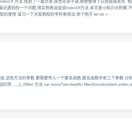
exOf 方法,找到了一篇文章,感觉非常不错,顺便整理下以防链接丢失. 相信
遇到的一个问题,用实例再说说说indexOf方法.本文是小知识点积累,不作
型的使用 温习一下大家熟知的字符串用法,举个例子 let str =
数组.这些方法的参数,都需要传入一个匿名函数,匿名函数中有三个参数,分别含义是
ter 方法 var moreTwo=testArr.filter(function(item,index,arra