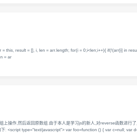
, result = [], i, len = arr.length; for(i = 0;i<len;i++){ if(!(arr[i] in result
en = ar
组上操作,然后返回原数组.由于本人是学习js的新人,对reverse函数进行
 type="text/javascript"> var foo=function () { var c=null; va