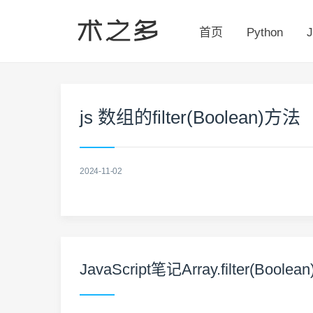
首页
Python
J
js 数组的filter(Boolean)方法
2024-11-02
JavaScript笔记Array.filter(Boolean