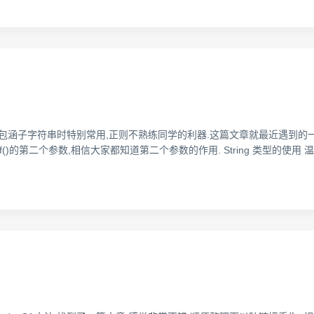
串是否包涵子字符串时特别常用,正则不熟练同学的利器.这篇文章就最近遇到的一
的第二个参数,相信大家都知道第二个参数的作用. String 类型的使用 温习一下大家