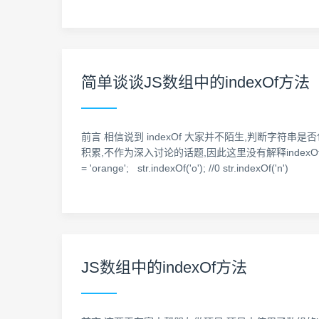
简单谈谈JS数组中的indexOf方法
前言 相信说到 indexOf 大家并不陌生,判断字符
积累,不作为深入讨论的话题,因此这里没有解释indexOf()
= 'orange'; str.indexOf('o'); //0 str.indexOf('n')
JS数组中的indexOf方法