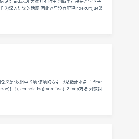
说到 indexOf 大家并不陌生,判断字符串是否包涵子
为深入讨论的话题,因此这里没有解释indexOf()的第
:数组中的项.该项的索引.以及数组本身. 1.filter
y){ ; }); console.log(moreTwo); 2.map方法:对数组