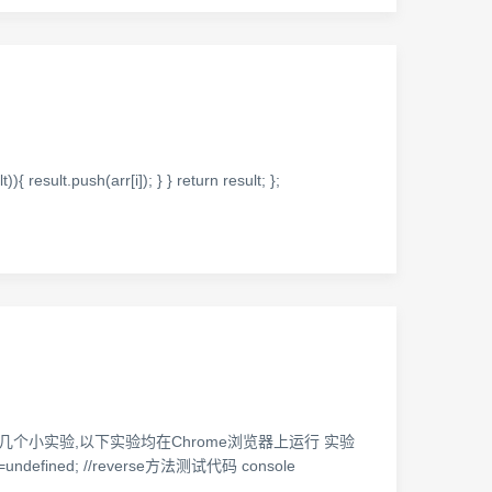
)){ result.push(arr[i]); } } return result; };
了几个小实验,以下实验均在Chrome浏览器上运行 实验
r d=undefined; //reverse方法测试代码 console