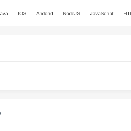
ava
IOS
Andorid
NodeJS
JavaScript
HT
)