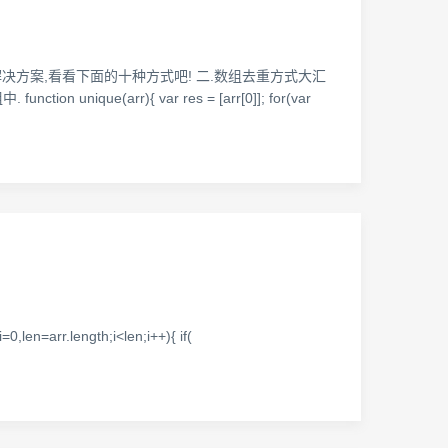
解决方案,看看下面的十种方式吧! 二.数组去重方式大汇
(arr){ var res = [arr[0]]; for(var
n=arr.length;i<len;i++){ if(