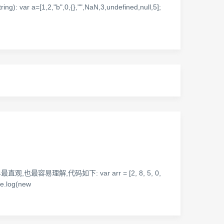
ar a=[1,2,"b",0,{},"",NaN,3,undefined,null,5];
理解,代码如下: var arr = [2, 8, 5, 0,
ole.log(new