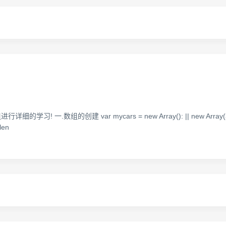
建 var mycars = new Array(): || new Array(3); || new Arr
len