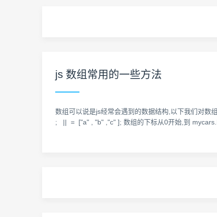
js 数组常用的一些方法
数组可以说是js经常会遇到的数据结构,以下我们对数组进行详细的学习! 一.数组的创
; || = ["a" , "b" ,"c" ]; 数组的下标从0开始,到 mycars.