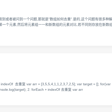
会用到或者被问到一个问题,那就是"数组如何去重".是的,这个问题有很多种
素,然后将元素组一一和新数组的元素对比,若不同则存放在新数组中. function unique
r arr = [3,5,5,4,1,1,2,3,7,2,5]; var target = []; for(var i=0,le
; console.log(target); 2. forEach + indexOf 去重复 var arr