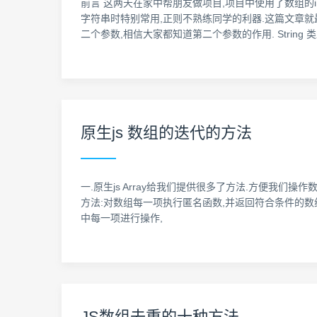
前言 这两天在家中帮朋友做项目,项目中使用了数组的ind
字符串时特别常用,正则不熟练同学的利器.这篇文章就最近
二个参数,相信大家都知道第二个参数的作用. String 类
原生js 数组的迭代的方法
一.原生js Array给我们提供很多了方法.方便我们操作
方法:对数组每一项执行匿名函数,并返回符合条件的数组的项. ,,,,,]; //fil
中每一项进行操作,
JS数组去重的十种方法