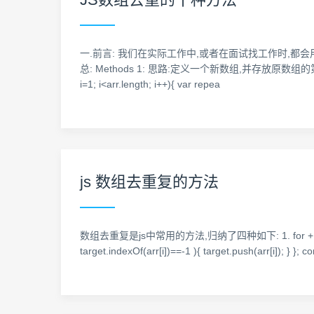
一.前言: 我们在实际工作中,或者在面试找工作时,都
总: Methods 1: 思路:定义一个新数组,并存放原数组的第一个元
i=1; i<arr.length; i++){ var repea
js 数组去重复的方法
数组去重复是js中常用的方法,归纳了四种如下: 1. for + indexOf 去重复 va
target.indexOf(arr[i])==-1 ){ target.push(arr[i]); } }