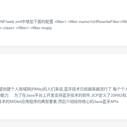
b.xml中增加下面的配置 <filter> <filter-name>UrlRewriteFilter</filter-
er-class> </filter> <filter-mapp
望创建个人局域网(PANs)的人们来说,蓝牙技术已经越来越流行了.每个
 为了在Java平台上开发支持蓝牙技术的软件,JCP定义了JSR82标准--J
MIDlet应用程序的典型要素,然后介绍给你核心的Java蓝牙APIs