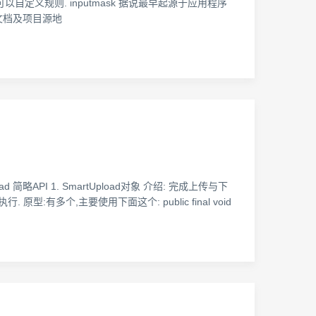
还可以自定义规则. inputmask 据说最早起源于应用程序
 文档及项目源地
Upload 简略API 1. SmartUpload对象 介绍: 完成上传与下
型:有多个,主要使用下面这个: public final void