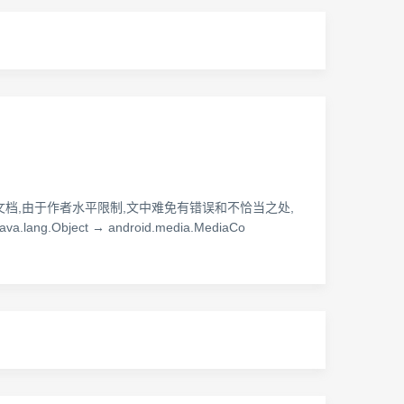
c API文档,由于作者水平限制,文中难免有错误和不恰当之处,
va.lang.Object → android.media.MediaCo