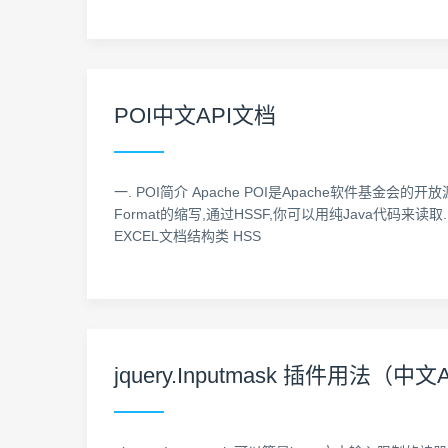
POI中文API文档
一. POI简介 Apache POI是Apache软件基金会的开放源码
Format的缩写,通过HSSF,你可以用纯Java代码来读取.写入
EXCEL文档结构类 HSS
jquery.Inputmask 插件用法（中