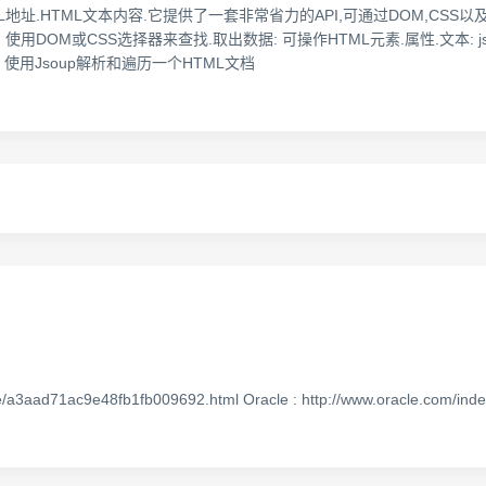
URL地址.HTML文本内容.它提供了一套非常省力的API,可通过DOM,CSS以及
 使用DOM或CSS选择器来查找.取出数据: 可操作HTML元素.属性.文本: 
使用Jsoup解析和遍历一个HTML文档
a3aad71ac9e48fb1fb009692.html Oracle : http://www.oracle.com/inde