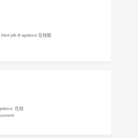
8.html jdk-8-apidocs 在线版:
-apidocs 在线
ocument