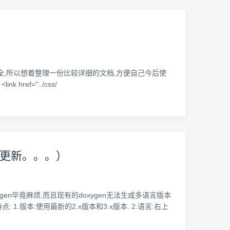
api都不是很全,所以想着整理一份比较详细的文档,方便自己今后使
 href="../css/
.6更新。。。）
gen毕竟麻烦,而且现有的doxygen无法生成多语言版本
1.版本:使用最新的2.x版本和3.x版本. 2.语言:右上