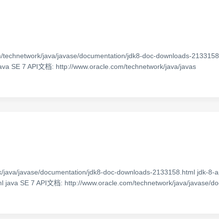
/technetwork/java/javase/documentation/jdk8-doc-downloads-213315
 java SE 7 API文档: http://www.oracle.com/technetwork/java/javas
k/java/javase/documentation/jdk8-doc-downloads-2133158.html jdk-8
tml java SE 7 API文档: http://www.oracle.com/technetwork/java/javase/d