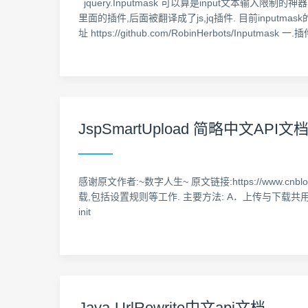
jquery.Inputmask 可以算是input文本输入限
里面的插件,后面被翻译成了js,jq插件. 目前inpu
址 https://github.com/RobinHerbots/Inpu
JspSmartUpload 简略中文API文
感谢原文作者:~数字人生~ 原文链接:https://www.cnblogs.co
载,包括设置规则等工作. 主要方法: A．上传与下载共用的方法:
init
Java-UrlRewrite中文api文档