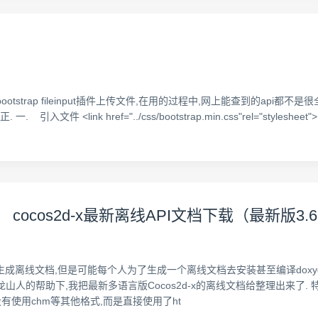
项目用到bootstrap fileinput插件上传文件,在用的过程中,网上能查到的
k href="../css/bootstrap.min.css"rel="stylesheet"> <link
） cocos2d-x最新离线API文档下载（最新版3
录下可以生成离线文档,但是可能每个人为了生成一个离线文档去安装甚至编译doxy
山人的帮助下,我把最新多语言版Cocos2d-x的离线文档给整理出来了. 特点: 
里没有使用chm等其他格式,而是直接使用了ht