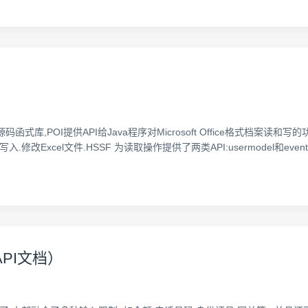
函式库,POI提供API给Java程序对Microsoft Office格式档案读和写的功能. 二
.修改Excel文件.HSSF 为读取操作提供了两类API:usermodel和eventus
文API文档）