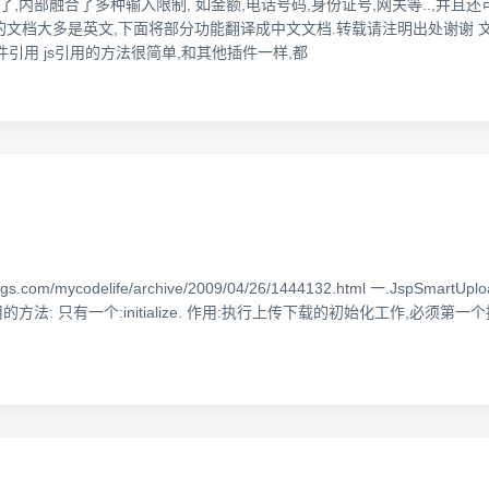
制的神器了,内部融合了多种输入限制, 如金额,电话号码,身份证号,网关等..,并且
tmask的文档大多是英文,下面将部分功能翻译成中文文档.转载请注明出处谢谢
tmask 一.插件引用 js引用的方法很简单,和其他插件一样,都
档
m/mycodelife/archive/2009/04/26/1444132.html 一.JspSmart
 只有一个:initialize. 作用:执行上传下载的初始化工作,必须第一个执行. 原