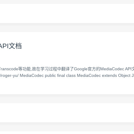
文API文档
k及Transcode等功能,故在学习过程中翻译了Google官方的MediaCode
yu/ MediaCodec public final class MediaCodec extends Object Ja