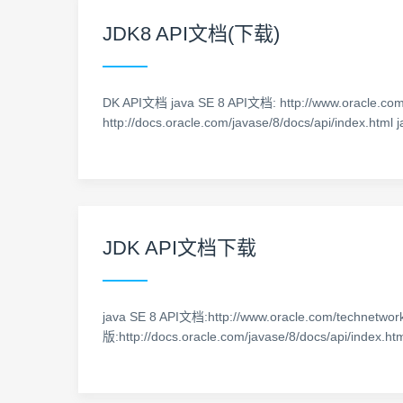
JDK8 API文档(下载)
DK API文档 java SE 8 API文档: http://www.oracle.com
http://docs.oracle.com/javase/8/docs/api/index.html
JDK API文档下载
java SE 8 API文档:http://www.oracle.com/technetwor
版:http://docs.oracle.com/javase/8/docs/api/index.h