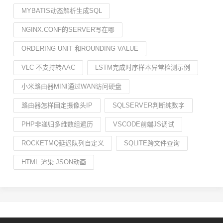
MYBATIS动态解析生成SQL
NGINX.CONF的SERVER写在哪
ORDERING UNIT 和ROUNDING VALUE
VLC 不支持转AAC
LSTM完成时序样本异常检测示例
小米路由器MINI通过WAN访问硬盘
路由器怎样固定摄像头IP
SQLSERVER判断纯数字
PHP非递归多维数组遍历
VSCODE前端JS调试
ROCKETMQ延迟队列自定义
SQLITE跨文件查询
HTML 渲染.JSON动画