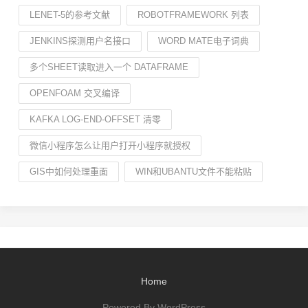
LENET-5的参考文献
ROBOTFRAMEWORK 列表
JENKINS探测用户名接口
WORD MATE电子词典
多个SHEET读取进入一个 DATAFRAME
OPENFOAM 交叉编译
KAFKA LOG-END-OFFSET 清零
微信小程序怎么让用户打开小程序就授权
GIS中如何处理重面
WIN和UBANTU文件不能粘贴
Home
Powered By WordPress