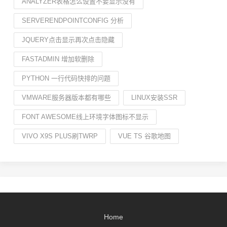
ANALYZER表格怎么设置不要显示没有
SERVERENDPOINTCONFIG 分析
JQUERY点击显示再次点击隐藏
FASTADMIN 增加软删除
PYTHON 一行代码快排的问题
VMWARE服务器版本都有哪些
LINUX安装SSR
FONT AWESOME线上环境字体图标不显示
VIVO X9S PLUS刷TWRP
VUE TS 谷歌地图
Home