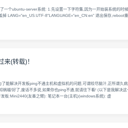
面又装了一个ubuntu-server系统: 1.先设置一下字符集,因为一开始装
覆盖掉 LANG="en_US.UTF-8"LANGUAGE="en_CN:en" 退出保存,rebo
过来(转载)！
时,为了能解决开发板ping不通主机和虚拟机的问题,可谓绞尽脑汁,正所谓
祸福!好了,废话不多说,如果你也ping不通,就请往下看! (以下是我解
Mini2440(友善之臂): 笔记本一台(主机)(windows系统): 虚