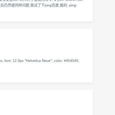
2 按上述配完之后仍然是同样问题,我试了下ping百度,报的: ping:
x; font: 12.0px "Helvetica Neue"; color: #454545;