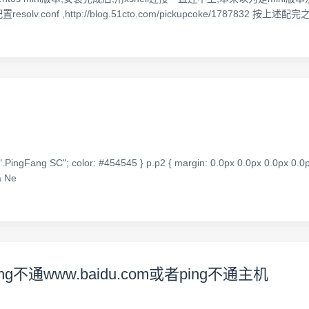
有配置resolv.conf ,http://blog.51cto.com/pickupcoke/178783
 ".PingFang SC"; color: #454545 } p.p2 { margin: 0.0px 0.0px 0.0px 0.0p
a Ne
ing不通www.baidu.com或者ping不通主机