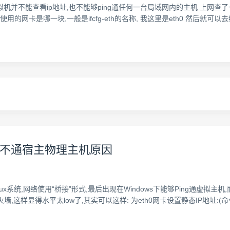
拟机并不能查看ip地址,也不能够ping通任何一台局域网内的主机 上网查
系统使用的网卡是哪一块,一般是ifcfg-eth的名称, 我这里是eth0 然后就可以去编辑它 vi /et
x ping不通宿主物理主机原因
rprise linux系统,网络使用“桥接”形式,最后出现在Windows下能够Ping通虚
水平太low了,其实可以这样: 为eth0网卡设置静态IP地址:(命令:vim /etc/sysc