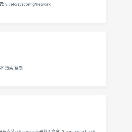
/etc/sysconfig/network
化:脚本 搜索 复制
sh server,于是就用命令: $ yum search ssh