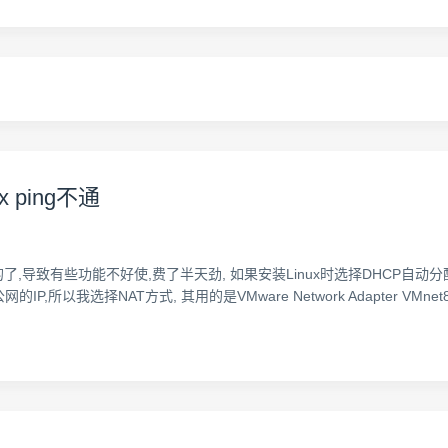
x ping不通
,导致有些功能不好使,费了半天劲, 如果安装Linux时选择DHCP自动分配IP,需
选择NAT方式, 其用的是VMware Network Adapter VMnet8网卡 IP