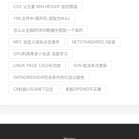
CSS 父元素 MIN-HEIGHT 如何等高
YML文件中-隔开的,读取为NULL
怎么从全国的DEM数据中提取一个省的
MFC 自定义鼠标点击事件
NETSTANDARD2.0安装
GPU利用率多少合适 深度学习
LINUX PAGE CACHE内存
SVN 取消本次更新
DATAGRIDVIEW符合条件的行显示颜色
C#封装LOG4NET日志
老板OPENID不正确
Home