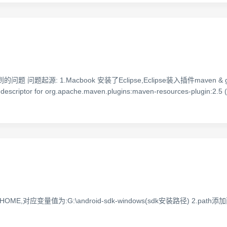
源: 1.Macbook 安装了Eclipse,Eclipse装入插件maven & git ,
in descriptor for org.apache.maven.plugins:maven-resources-plugin:2.5 
OME,对应变量值为:G:\android-sdk-windows(sdk安装路径) 2.path添加