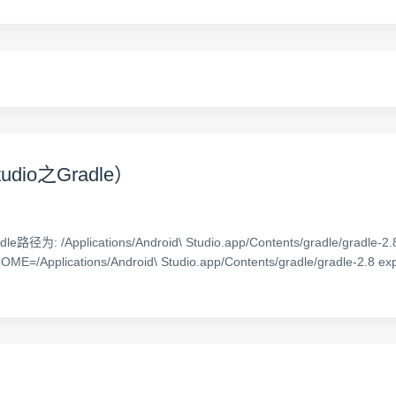
dio之Gradle）
: /Applications/Android\ Studio.app/Contents/gradle/gradle-2
ications/Android\ Studio.app/Contents/gradle/gradle-2.8 ex