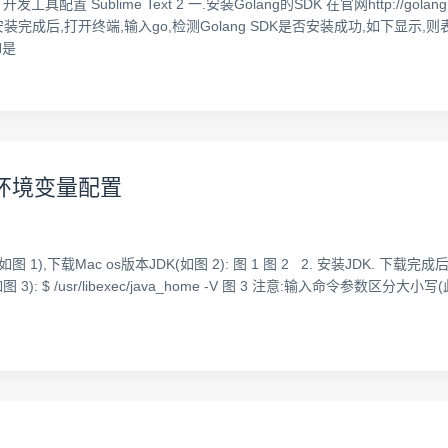
开发工具配置 Sublime Text 2 一.安装Golang的SDK 在官网http://
成后,打开终端,输入go,检测Golang SDK是否安装成功,如下显示,则表示
H是
与环境变量配置
ds页面(如图 1),下载Mac os版本JDK(如图 2): 图 1 图 2 2. 安装JDK
: $ /usr/libexec/java_home -V 图 3 注意:输入命令参数区分