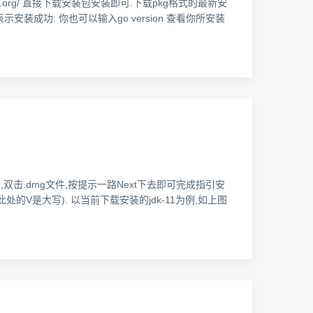
golang.org/ 直接下载安装包安装即可.下载pkg格式的最新安
安装成功: 你也可以输入go version 查看你所安装
. 下载完成后,双击.dmg文件,按提示一路Next下去即可完成指引安
大小写(此处的V是大写). 以当前下载安装的jdk-11为例,如上图