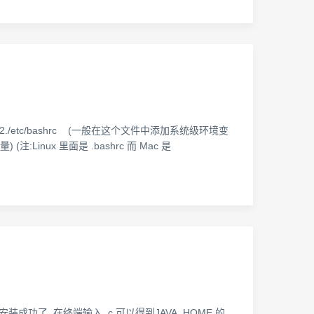
2./etc/bashrc (一般在这个文件中添加系统级环境变
:Linux 里面是 .bashrc 而 Mac 是
安装成功了. 在终端输入 ç 可以得到JAVA_HOME 的