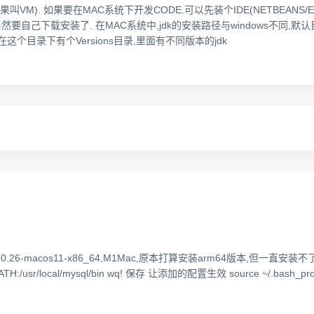
VM). 如果要在MAC系统下开发CODE.可以先装个IDE(NETBEANS/Ec
要自己下载安装了. 在MAC系统中,jdk的安装路径与windows不同,默认
mwork/. 在这个目录下有个Versions目录,里面有不同版本的jdk
.0.26-macos11-x86_64,M1Mac,原本打算安装arm64版本,但一
H:/usr/local/mysql/bin wq! 保存 让添加的配置生效 source ~/.bash_pr