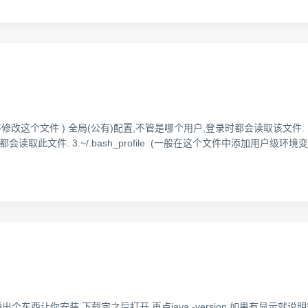
(建议不修改这个文件 ) 全局(公有)配置,不管是哪个用户,登录时都会读取该文件. 
会读取此文件. 3.~/.bash_profile (一般在这个文件中添加用户级环境变量) (注
弹出个东西让你安装,下载完之后打开,再点java -version,如果有显示就说明