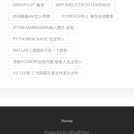
ARDUPILOT 编译
WPF中的LISTBOXITEM的样式
时间跟着AM怎么转换
POWERSHELL 编写启动脚本
IPYNB MARKDOWN倒入图片 失败
PYTHONPACKAGE 无法导入
MATLAB三维图形只有一个颜色
读取VCARD时出现问题,联系人无法导入
VS CODE C 代码提示多文件夹头文件
Home
Powered By WordPress