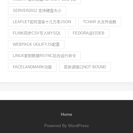
SERVER2012 支持硬盘大小
LEAFLET如何渲染十几万条JSON
TCHAR 头文件函数
FLINK同步CSV写入MYSQL
FEDORA运行DEB
WEBPACK UGLIFYJS配置
LINUX复制数据RSYNC后台运行命令
FACELANDMARK功能
若依调接口NOT BOUND
Home
Powered By WordPress