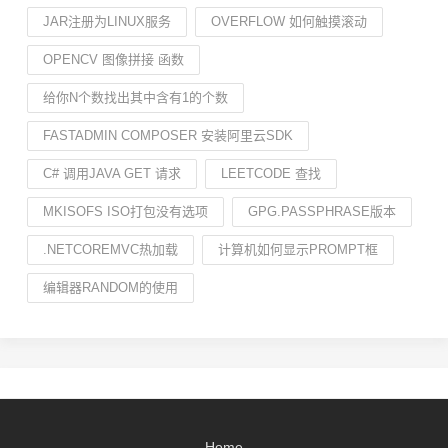
JAR注册为LINUX服务
OVERFLOW 如何触摸滚动
OPENCV 图像拼接 函数
给你N个数找出其中含有1的个数
FASTADMIN COMPOSER 安装阿里云SDK
C# 调用JAVA GET 请求
LEETCODE 查找
MKISOFS ISO打包没有选项
GPG.PASSPHRASE版本
.NETCOREMVC热加载
计算机如何显示PROMPT框
编辑器RANDOM的使用
Home