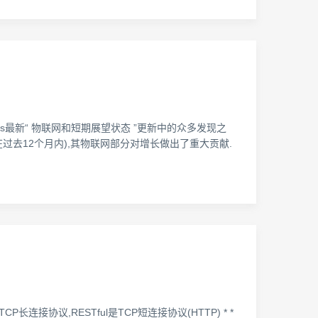
ics最新“ 物联网和短期展望状态 ”更新中的众多发现之
9%(在过去12个月内),其物联网部分对增长做出了重大贡献.
UDP协议,MQTT是TCP长连接协议,RESTful是TCP短连接协议(HTTP) * *