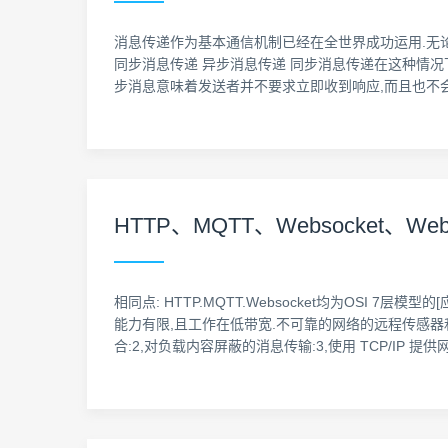
消息传递作为基本通信机制已经在全世界成功运用.无论
同步消息传递 异步消息传递 同步消息传递在这种情况
步消息意味着发送者并不要求立即收到响应,而且也不会
HTTP、MQTT、Websocket、Web
相同点: HTTP.MQTT.Websocket均为OSI 7层
能力有限,且工作在低带宽.不可靠的网络的远程传感器
合:2,对负载内容屏蔽的消息传输:3,使用 TCP/IP 提