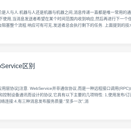
是人与人.机器与人还是机器与机器之间,消息传递一直都是唯一常用的通信
下使用,当消息发送者希望在某个时间范围内收到响应,然后再进行下一个任务
阻塞整个流程.响应可有可无,发送者总会执行剩下的任务. 上面提到的技
Service区别
模型的[应用层协议]注意. WebService并非通信协议,而是一种远程接口调用(R
和控制设备通讯而设计的协议,它具有以下主要的几项特性: 1,使用发布/
供网络连接:4,有三种消息发布服务质量:“至多一次”,消