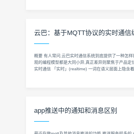
云巴：基于MQTT协议的实时通信
概要 有人常问,云巴实时通信系统到底提供了一种怎样的
观的编程模型都是大同小异,真正差异则聚焦于产品定位
实时通信 「实时」(realtime) 一词在语义层面上隐含着对
app推送中的通知和消息区别
最近在做mqtt及其他消息推送的功能,推送服务挺多的,小米