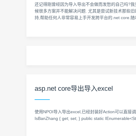
还记得刚曾经因为导入导出不会做而发愁的自己吗?我
候很多方案并不能解决问题. 尤其是尝试新技术那些旧的
持,帮助任何人非常容易上手开发跨平台的.net core.
asp.net core导出导入excel
使用NPOI导入导出excel,已经封装好Action可以直接调用 导出 效果图 使用
IsBanZhang { get; set; } public static IEnumerable<