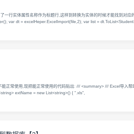
体属性名称作为标题行,这样到转换为实体的时候才能找到对应的属性. 导入代码 publi
r(); var dt = excelHeper.ExcelImport(file,2); var list = dt.ToList<Student
使用的代码贴出: /// <summary> /// Excel导入帮助类 /// </summ
ring> extName = new List<string>() { ".xls",