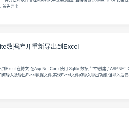
POI,第一种方法可以在管理Nuget包中安装,如图: 直接搜索DotNet.NPO
以了. 首先导出
Sqlite数据库并重新导出到Excel
出到Excel 在博文"在Asp.Net Core 使用 Sqlite 数据库"中创建了ASP.N
"中讲解了如何导入及导出Excel数据文件,实现Excel文件的导入导出功能,但