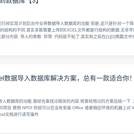
L到数据库【3】
里,我们已经实现计划后台作业将数据导入数据库的功能.但是,这只是针对一
们的结构的不同.其实多数需要上传的EXCEL文件都是行结构的数据,无非
分内容. 导入的参数: 异常: 代码就不贴了,其实和之前在[1][2]两篇文
l，Excel数据导入数据库解决方案，总有一款适合你
导入数据库的功能,曾经也查找过相关的内容,将曾经用过的方案总结一下. 方案一 NP
的项目.使用 NPOI 你就可以在没有安装 Office 或者相应环境的机器上对 WO
xcel文档进行读写操作