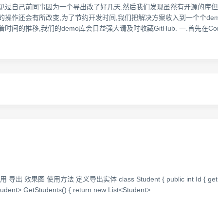
见过自己前同事因为一个导出改了好几天,然后我们发现虽然有开源的库但
操作还会有所改变,为了节约开发时间,我们把解决方案收入到一个个dem
随着时间的推移,我们的demo库会日益强大请及时收藏GitHub. 一.首先在C
方法 定义导出实体 class Student { public int Id { get; set; } publ
Student> GetStudents() { return new List<Student>