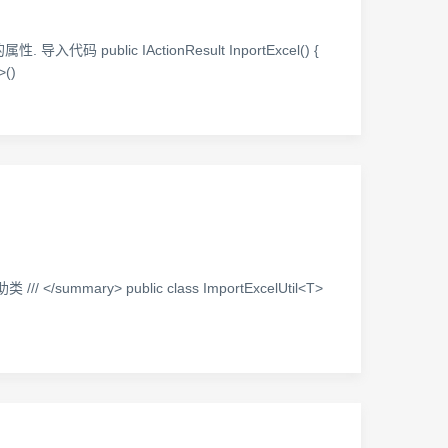
c IActionResult InportExcel() {
>()
ary> public class ImportExcelUtil<T>