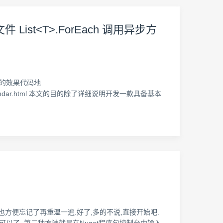
List<T>.ForEach 调用异步方
现的效果代码地
tml/demo/calendar.html 本文的目的除了详细说明开发一款具备基本
路,也方便忘记了再重温一遍.好了,多的不说,直接开始吧.