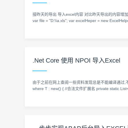
接昨天的导出 导入excel内容 对比昨天导出的内容增加了一行实
var file = "D:\\a.xls"; var excelHeper = new ExcelHelpe
.Net Core 使用 NPOI 导入Excel
由于之前在网上查阅一些资料发现总是不能编译通过,不能正常使用,现把能正常
where T : new() { //合法文件扩展名 private static List<st