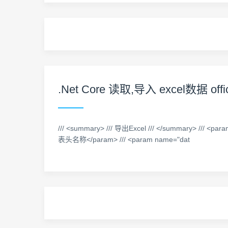
.Net Core 读取,导入 excel数据 offi
/// <summary> /// 导出Excel /// </summary> /// 
表头名称</param> /// <param name="dat