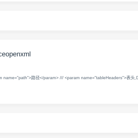
ceopenxml
<param name="path">路径</param> /// <param name="tableHeaders">