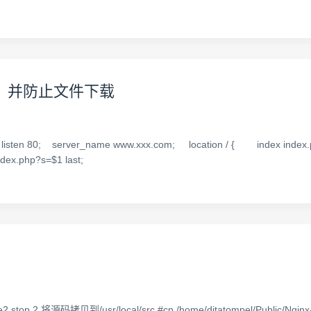
播放，并防止文件下载
80; server_name www.xxx.com; location / { index index.php i
/index.php?s=$1 last;
.将源码拷贝到/usr/local/src #cp /home/ditatompel/Public/Nginx-1.0.5.ta