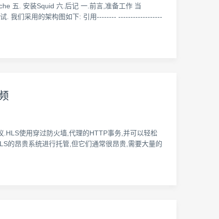
ache 五. 安装Squid 六.后记 一.前言,准备工作 当
下: 引用-------- ------------------
视频
常强大的流视频协议.HLS使用穿过防火墙,代理的HTTP事务,并可以轻松
LS的昂贵系统进行托管,但它们通常很昂贵,需要大量的