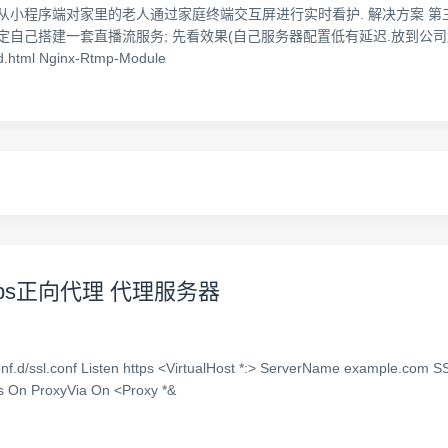
从小程序端对家里的老人通过家庭终端交互屏进行实时看护. 解决方案 第三
搭建一套直播流服务; 先看效果(自己服务器配置低有延迟.放到公司服务器上很流
d.html Nginx-Rtmp-Module
id https正向代理 代理服务器
onf.d/ssl.conf Listen https <VirtualHost *:> ServerName example.com SS
ts On ProxyVia On <Proxy *&