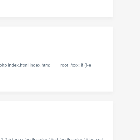
ndex.html index.htm; root /xxx; if (!-e
r.gz /usr/loca/src/ #cd /usr/loca/src/ #tar zxvf