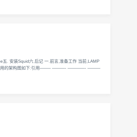
che五. 安装Squid六.后记 一.前言,准备工作 当前,LAMP
的架构图如下:引用——– ———- ————- ———