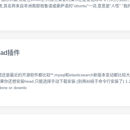
作系统,其名称来自非洲南部祖鲁语或豪萨语的"ubuntu"一词,意思是"人性"
ead插件
是最近的开源软件都比较**,mysql和elasticsearch新版本变动都比较大. 
还想安装head,只能选择手动下载安装.(别再纠结于命令行安装了) 1.2 
lone or downlo