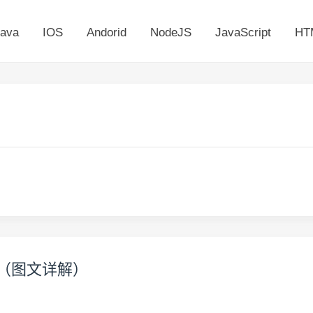
ava
IOS
Andorid
NodeJS
JavaScript
HT
骤（图文详解）