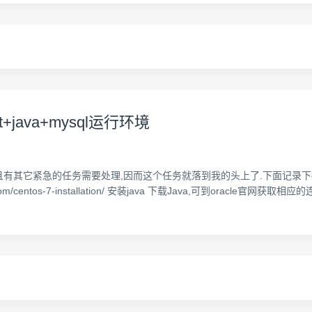
t+java+mysql运行环境
且有其它紧急的任务需要处理,因而这个任务就落到我的头上了.下面记录下centos最
om/centos-7-installation/ 安装java 下载Java,可到oracle官网获取相应的连接 wg