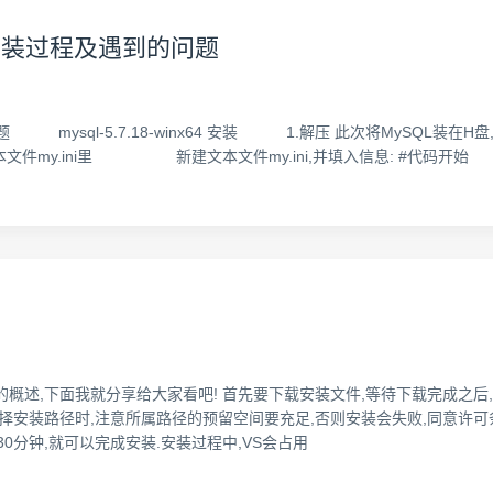
8版本安装过程及遇到的问题
的问题 mysql-5.7.18-winx64 安装 1.解压 此次将MySQL装
文件my.ini里 新建文本文件my.ini,并填入信息: #代码开始 
本安装过程的概述,下面我就分享给大家看吧! 首先要下载安装文件,等待下载完成
 自定义选择安装路径时,注意所属路径的预留空间要充足,否则安装会失败,同
分钟,就可以完成安装.安装过程中,VS会占用