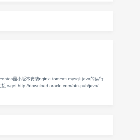
小版本安装nginx+tomcat+mysql+java的运行
et http://download.oracle.com/otn-pub/java/