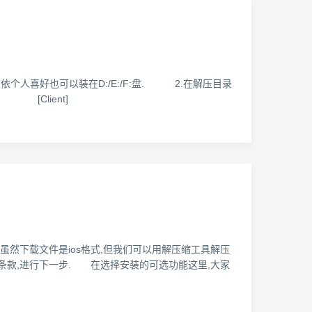
在H盘,依个人喜好也可以装在D:/E:/F:盘. 2.在解压目录
[Client]
之后,虽然下载文件是ios格式,但我们可以用解压缩工具解压
意许可条款,进行下一步. 在选择安装的可选功能这里,大家