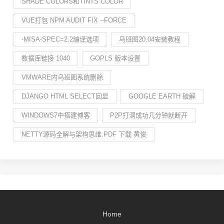
SHADE COLORS和TINTS COLOR
VUE打包 NPM AUDIT FIX --FORCE
-MISA-SPEC=2.2编译选项
乌班图20.04安装教程
数据库链接 1040
GOPLS 版本设置
VMWARE内乌班图系统删除
DJANGO HTML SELECT回显
GOOGLE EARTH 破解
WINDOWS7中搭建博客
P2P打洞成功几分钟就断开
NETTY源码全解与架构思维.PDF 下载 黄俊
Home