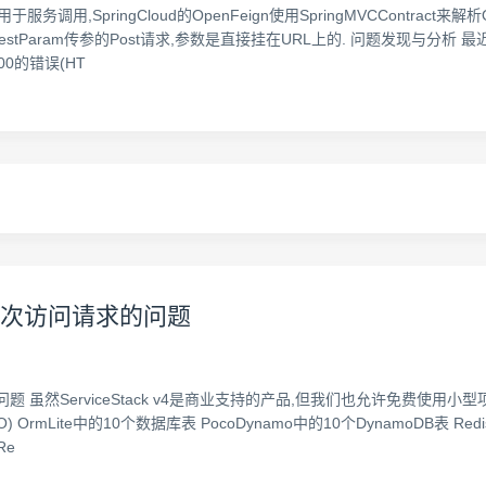
务调用,SpringCloud的OpenFeign使用SpringMVCContract来解析O
estParam传参的Post请求,参数是直接挂在URL上的. 问题发现与分
0的错误(HT
000次访问请求的问题
求的问题 虽然ServiceStack v4是商业支持的产品,但我们也允许免费使
TO) OrmLite中的10个数据库表 PocoDynamo中的10个DynamoDB表 
Re