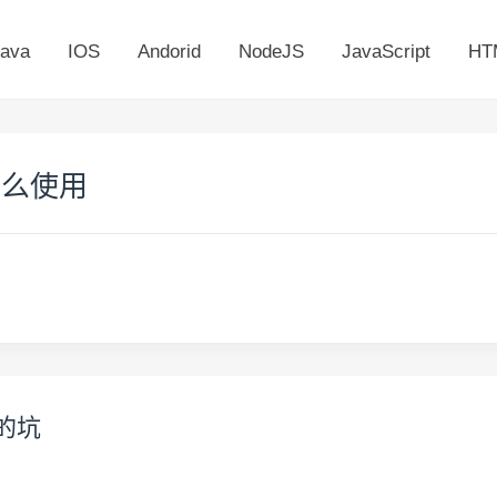
ava
IOS
Andorid
NodeJS
JavaScript
HT
o 怎么使用
求的坑