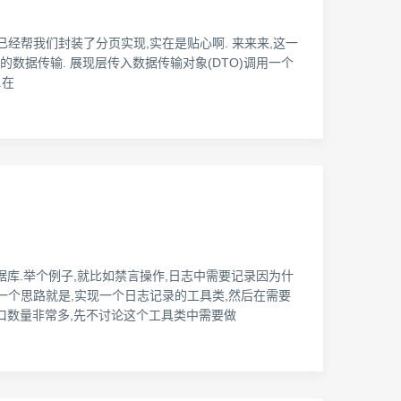
已经帮我们封装了分页实现,实在是贴心啊. 来来来,这一
展现层的数据传输. 展现层传入数据传输对象(DTO)调用一个
.在
据库.举个例子,就比如禁言操作,日志中需要记录因为什
的一个思路就是,实现一个日志记录的工具类,然后在需要
口数量非常多,先不讨论这个工具类中需要做