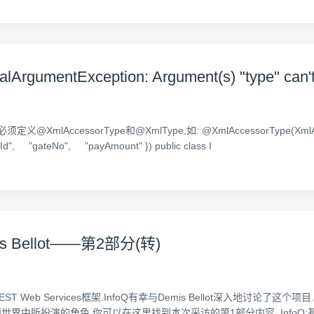
egalArgumentException: Argument(s) "type" can't
cessorType和@XmlType,如: @XmlAccessorType(XmlAccess
d", "gateNo", "payAmount" }) public class I
s Bellot——第2部分(转)
的REST Web Services框架.InfoQ有幸与Demis Bellot深入地
T开源世界中所扮演的角色.你可以在这里找到本次采访的第1部分内容. InfoQ:基于消