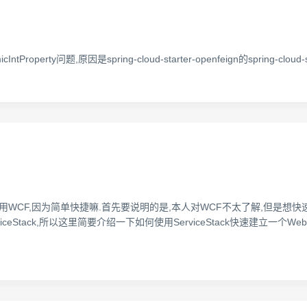
micIntProperty问题,原因是spring-cloud-starter-openfeign的spring-cloud
使用WCF,因为简单快捷嘛.首先要说明的是,本人对WCF不太了解,但是想快速建
es with ServiceStack,所以这里简要介绍一下如何使用ServiceStack快速建