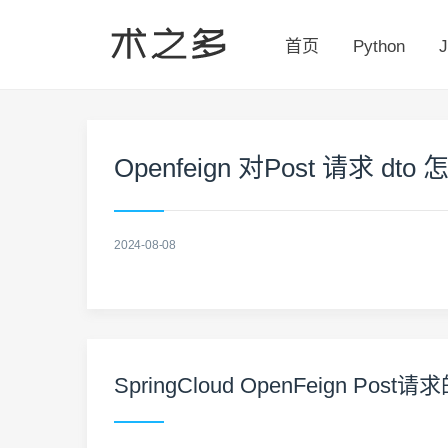
首页
Python
J
Openfeign 对Post 请求 dt
2024-08-08
SpringCloud OpenFeign Post请