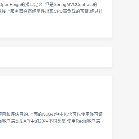
penFeign的接口定义. 但是SpringMVCContract的
析 最近线上服务器突然经常性出现CPU高负载的预警,经过排
用小型项目和评估目的.上面的NuGet包中包含可以使用许可证
Redis客户端类型API中的20种不同类型 使用Redis客户端