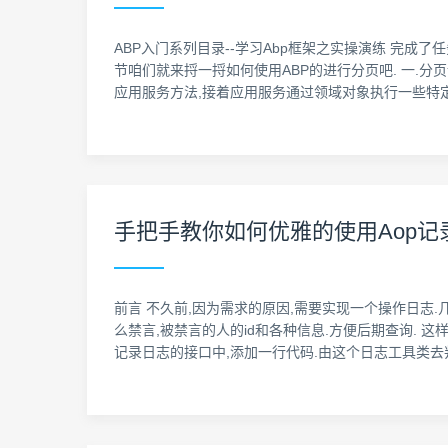
ABP入门系列目录--学习Abp框架之实操演练 完成
节咱们就来捋一捋如何使用ABP的进行分页吧. 一.分页请求D
应用服务方法,接着应用服务通过领域对象执行一些特定
手把手教你如何优雅的使用Aop记
前言 不久前,因为需求的原因,需要实现一个操作日志
么禁言,被禁言的人的id和各种信息.方便后期查询.
记录日志的接口中,添加一行代码.由这个日志工具类去