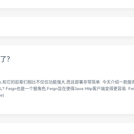
得了？
者Nacos,和它的前辈们相比不仅仅功能强大,而且部署非常简单. 今天介绍一款服
是什么? Feign也是一个狠角色,Feign旨在使得Java Http客户端变得更容易. F
e)