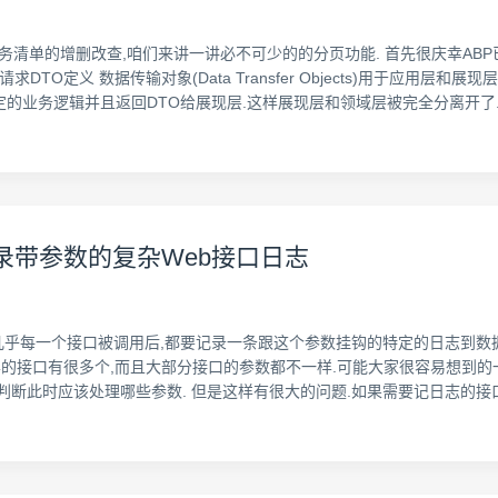
了任务清单的增删改查,咱们来讲一讲必不可少的的分页功能. 首先很庆幸ABP
TO定义 数据传输对象(Data Transfer Objects)用于应用层和
的业务逻辑并且返回DTO给展现层.这样展现层和领域层被完全分离开了
录带参数的复杂Web接口日志
.几乎每一个接口被调用后,都要记录一条跟这个参数挂钩的特定的日志到数
 这样的接口有很多个,而且大部分接口的参数都不一样.可能大家很容易想到
判断此时应该处理哪些参数. 但是这样有很大的问题.如果需要记日志的接