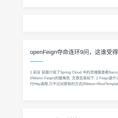
openFeign夺命连环9问，这谁受
1.前言 前面介绍了Spring Cloud 中的灵魂摆渡
(Ribbon.Feign)的狠角色. 文章目录如下: 2.Feign
行Http调用,只不过对原有的方式(Ribbon+RestTemplat