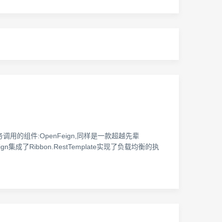
务调用的组件:OpenFeign,同样是一款超越先辈
eign集成了Ribbon.RestTemplate实现了负载均衡的执