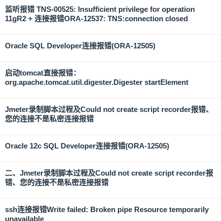
监听报错 TNS-00525: Insufficient privilege for operation
11gR2 + 连接报错ORA-12537: TNS:connection closed
Oracle SQL Developer连接报错(ORA-12505)
启动tomcat直接报错：
org.apache.tomcat.util.digester.Digester startElement
Jmeter录制脚本过程及Could not create script recorder报错、
您的连接不是私密连接报错
Oracle 12c SQL Developer连接报错(ORA-12505)
二、Jmeter录制脚本过程及Could not create script recorder报
错、您的连接不是私密连接报错
ssh连接报错Write failed: Broken pipe Resource temporarily
unavailable