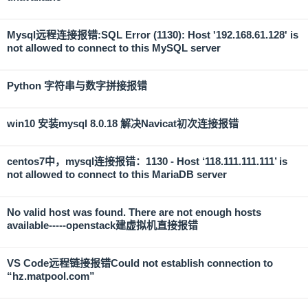
Mysql远程连接报错:SQL Error (1130): Host '192.168.61.128' is
not allowed to connect to this MySQL server
Python 字符串与数字拼接报错
win10 安装mysql 8.0.18 解决Navicat初次连接报错
centos7中，mysql连接报错：1130 - Host ‘118.111.111.111’ is
not allowed to connect to this MariaDB server
No valid host was found. There are not enough hosts
available-----openstack建虚拟机直接报错
VS Code远程链接报错Could not establish connection to
“hz.matpool.com”