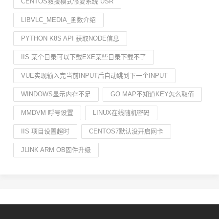
CENTOS救援模式修复系统 USR
LIBVLC_MEDIA_函数介绍
PYTHON K8S API 获取NODE信息
IIS 某个目录可以下载EXE某些目录下载不了
VUE实现输入完当前INPUT后自动跳到下一个INPUT
WINDOWS显示内存不足
GO MAP不知道KEY怎么取值
MMDVM 呼号设置
LINUX在线随机密码
IIS 项目设置超时
CENTOS7默认没开启网卡
JLINK ARM OB固件升级