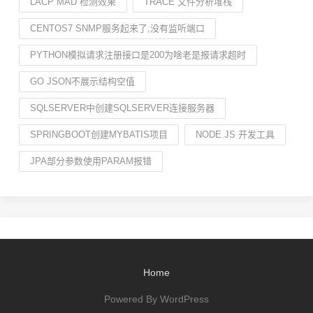
LACP MAD 检测效果
TRACE 文件分析堆栈
CENTOS7 SNMP服务起来了,没有监听端口
PYTHON模拟请求注册接口是200为啥老是报请求超时
GO JSON不展示结构空值
SQLSERVER中创建SQLSERVER连接服务器
SPRINGBOOT创建MYBATIS项目
NODE.JS 开发工具
JPA部分参数使用PARAM报错
Home
Powered By WordPress