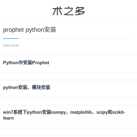
prophet python安装
2024-10-20
Python中安装Prophet
python安装、模块安装
win7系统下python安装numpy，matplotlib，scipy和scikit-
learn