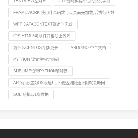
TEXTVIEW左对齐
CTF密码学看不懂的杂乱字符
FRAMEWORK 使用什么函数可以页面先加载,后执行函数
WPF DATACONTEXT绑定时无效
IOS HTML5可以打开相册上传吗
为什么CENTOS7比8更长
ARDUINO 中午文档
PYTHON 读文件指定编码
SUBLIME设置PYTHON解释器
AR路由设置QOS限速后,下载达到限速上限就会断网
SQL 随机取1条数据