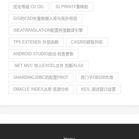
优化等级 O2 OG
51 PRINTF重映射
GIS的CAD矢量数据入库与拓扑检验
IDEATRANSLATION配置阿里翻译引擎
TP5 EXTENDS 外部函数
CXGRID获取列名
ANDROID STUDIO启动 检查更新
.NET MVC 导入EXCEL文件 判断XLSX
SHARDINGJDBC的配置PROT
西门子OB100作用
ORACLE INDEX占用 资源分析
KEIL 调试窗口设置
Home