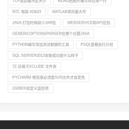
TCP底层缓冲区大小
WORD把图片编号弄在用一行
NTC 电阻 AD623
MATLAB将向量大写
JAVA 打包时候缺少JAR包
WEBSERVICE和API区别
GENERICOPTIONSPARSER在哪个位置JAVA
PYTHON编写添加测试数据的工具
PSQL查看执行计划
SQL SERVER2012安装成功是什么样子
7Z 压缩 EXCLUDE 文件夹
PYCHARM 根目录必须是SVN文件才会变色
ZABBIX自定义监控项