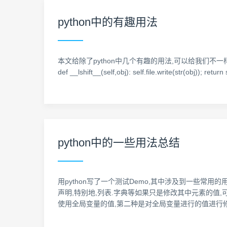
python中的有趣用法
本文给除了python中几个有趣的用法,可以给我们不一样的启发 1: Python
def __lshift__(self,obj): self.file.write(str(obj)); ret
python中的一些用法总结
用python写了一个测试Demo,其中涉及到一些常用的用法
声明,特别地,列表.字典等如果只是修改其中元素的值,
使用全局变量的值,第二种是对全局变量进行的值进行修