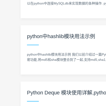
以在python中连接MySQLdb来实现数据的各种操作. pyth
python中hashlib模块用法示例
python中hashlib模块用法示例 我们以前介绍过一篇Pyt
密功能,将md5和sha模块整合到了一起,支持md5,sha1, sha224, s
Python Deque 模块使用详解,pyt