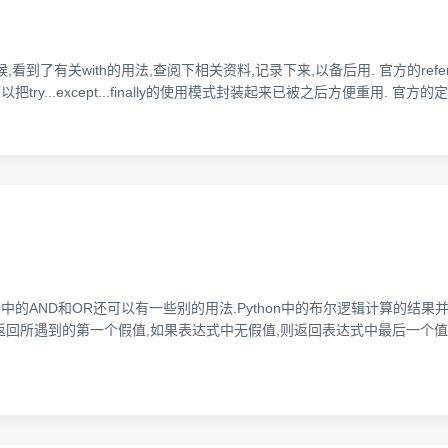
候,看到了有关with的用法,查阅下相关资料,记录下来,以备后用. 官方的referen
.except...finally的使用模式封装起来已被之后方便重用. 官方的定义如下: with_st
ython中的AND和OR还可以有一些别的用法.Python中的布尔逻辑计算
的表达式返回所遇到的第一个假值,如果表达式中无假值,则返回表达式中最后一个值.在Pyt