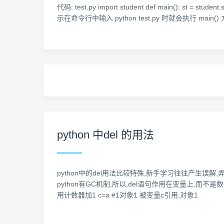
代码: test.py import student def main(): st = student
示在命令行中输入 python test.py 时就会执行 main()
python 中del 的用法
python中的del用法比较特殊,新手学习往往产生误解,弄清d
python有GC机制,所以,del语句作用在变量上,而不是数据对象
用计数器加1 c=a #1对象1 被变量c引用,对象1