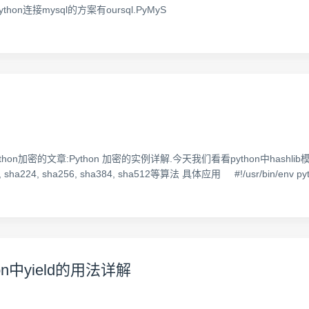
on连接mysql的方案有oursql.PyMyS
hon加密的文章:Python 加密的实例详解.今天我们看看python中hashlib模
ha256, sha384, sha512等算法 具体应用 #!/usr/bin/env python # -*
hon中yield的用法详解