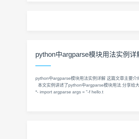
python中argparse模块用法实例详
python中argparse模块用法实例详解 这篇文章主
本文实例讲述了python中argparse模块用法.分享给大家供
*- import argparse args = "-f hello.t