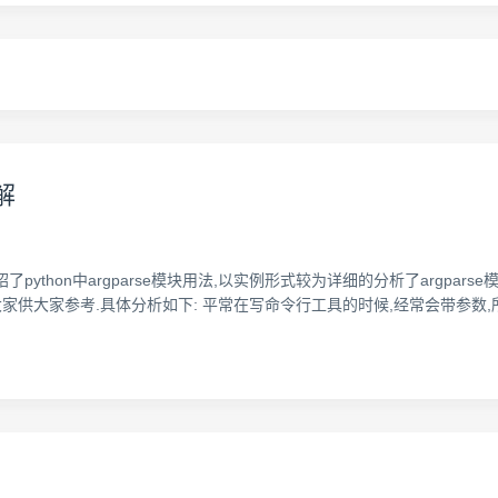
解
要介绍了python中argparse模块用法,以实例形式较为详细的分析了arg
大家参考.具体分析如下: 平常在写命令行工具的时候,经常会带参数,所以用python中的