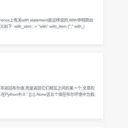
ce上有关with statement是这样说的,With申明把由
mt ::= "with" with_item ("," with_i
的结果并非返回布尔值,而是返回它们相互之间的某一个.文章的
hon中,0.‘’.[].().None这五个值在布尔环境中为假,