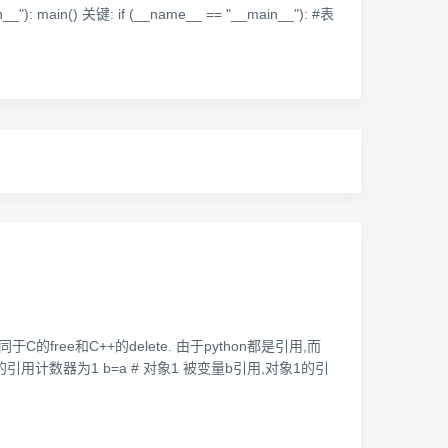
main__"): main() 关键: if (__name__ == "__main__"): #表
的free和C++的delete. 由于python都是引用,而
,对象1的引用计数器为1 b=a # 对象1 被变量b引用,对象1的引