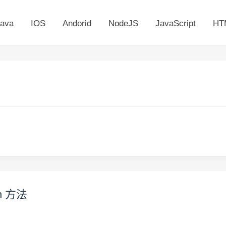
ava
IOS
Andorid
NodeJS
JavaScript
HT
n 方法