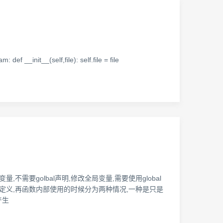
_(self,file): self.file = file
,不需要golbal声明,修改全局变量,需要使用global
进行定义,再函数内部使用的时候分为两种情况,一种是只是
产生