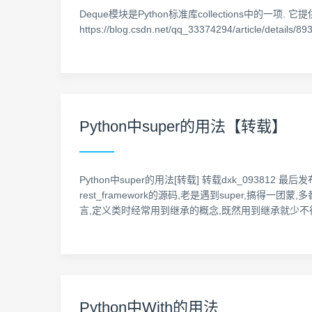
Deque模块是Python标准库collections中的
https://blog.csdn.net/qq_33374294/article/details
Python中super的用法【转载】
Python中super的用法[转载] 转载dxk_093812 最后
rest_framework的源码,老是遇到super,搞得一
言,定义类时经常用到继承的概念,既然用到继承就少不
Python中With的用法