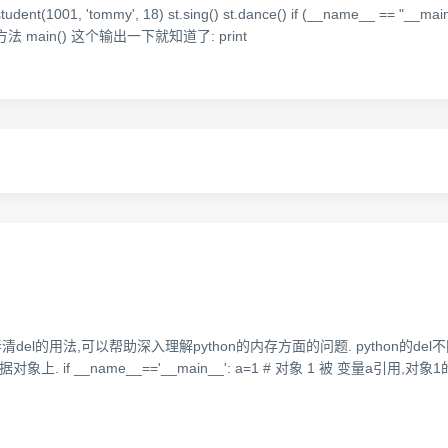
.student(1001, 'tommy', 18) st.sing() st.dance() if (__name__ == "__
 方法 main() 这个输出一下就知道了: print
el的用法,可以帮助深入理解python的内存方面的问题. python的del不同于C
上. if __name__=='__main__': a=1 # 对象 1 被 变量a引用