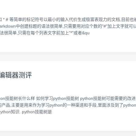
用诸如 * # 等简单的标记符号以最小的输入代价生成极富表现力的文档,目
在Markdown中创建标题的语法很简单,只需要用对应个数的"#"加上文字
法很简单,只需在每个列表文字前加上"*"或者&qu
wn编辑器测评
thon技能树长什么样 如何学习python技能树 python技能树可能需要的改进 
技能树的产品,主要是用来作为学习python的一种渠道和手段,里面涉及到了p
on知识. python技能树是