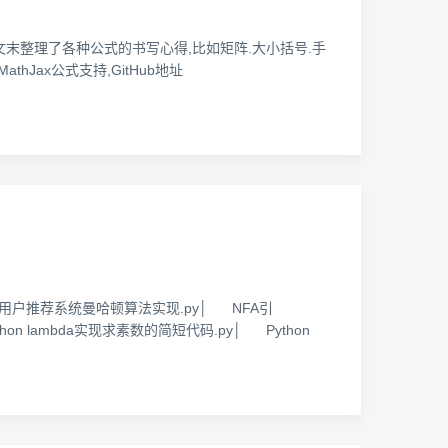
文末整理了各种公式的书写心得,比如矩阵.大小括号.手
thJax公式支持,GitHub地址
hon用户推荐系统曼哈顿算法实现.py│ NFA引
hon lambda实现求素数的简短代码.py│ Python