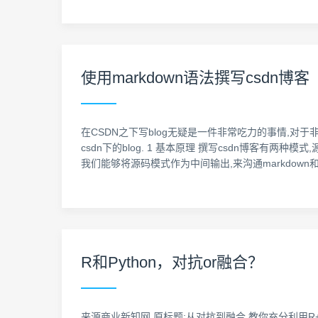
使用markdown语法撰写csdn博客
在CSDN之下写blog无疑是一件非常吃力的事情,对于非
csdn下的blog. 1 基本原理 撰写csdn博客有
我们能够将源码模式作为中间输出,来沟通markdown和可
R和Python，对抗or融合？
来源商业新知网,原标题:从对抗到融合,教你充分利用R+P