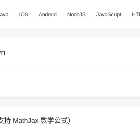
ava
IOS
Andorid
NodeJS
JavaScript
HT
wn
n（支持 MathJax 数学公式）