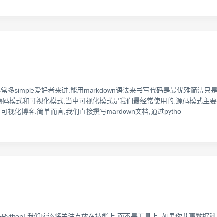
常多simple爱好者来讲,能用markdown语法来书写代码是最优雅简洁只
两种模式,源码模式和可视化模式,当中可视化模式是我们最经常使用的,源码模式主要
视化博客.简单而言,我们直接撰写mardown文档,通过pytho
ython! 我们应该将关注点放在技能上,而不是工具上. 如果你从事数据科学