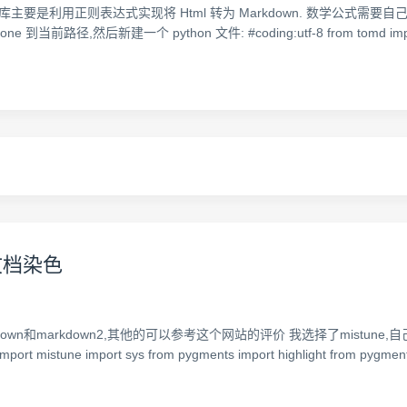
的库,该库主要是利用正则表达式实现将 Html 转为 Markdown. 数学公式需要自
 clone 到当前路径,然后新建一个 python 文件: #coding:utf-8 from tomd i
wn文档染色
wn和markdown2,其他的可以参考这个网站的评价 我选择了mistune,自己继
import mistune import sys from pygments import highlight from pygment