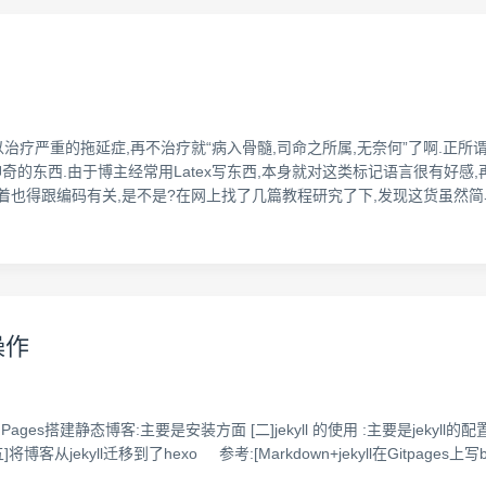
文,以治疗严重的拖延症,再不治疗就“病入骨髓,司命之所属,无奈何”了啊.正
神奇的东西.由于博主经常用Latex写东西,本身就对这类标记语言很有好感,
着也得跟编码有关,是不是?在网上找了几篇教程研究了下,发现这货虽然简
操作
ub Pages搭建静态博客:主要是安装方面 [二]jekyll 的使用 :主要是jekyll的配置 
将博客从jekyll迁移到了hexo 参考:[Markdown+jekyll在Gitpages上写