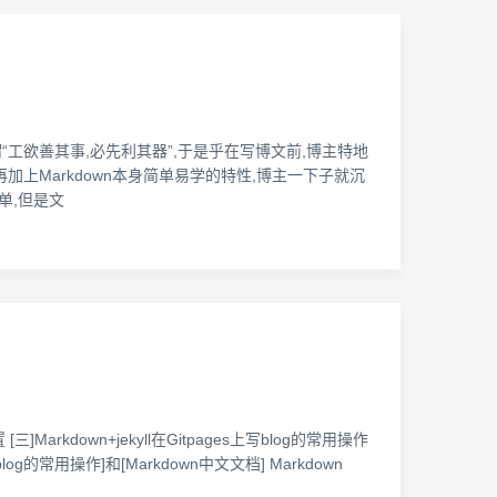
所谓“工欲善其事,必先利其器”,于是乎在写博文前,博主特地
再加上Markdown本身简单易学的特性,博主一下子就沉
单,但是文
[三]Markdown+jekyll在Gitpages上写blog的常用操作
blog的常用操作]和[Markdown中文文档] Markdown