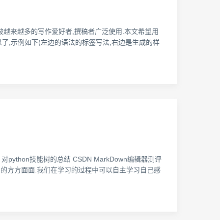
前也被越来越多的写作爱好者,撰稿者广泛使用.本文希望用
就可以了,示例如下(左边的语法的标签写法,右边是生成的样
对python技能树的总结 CSDN MarkDown编辑器测评
ython的方方面面.我们在学习的过程中可以自主学习自己感