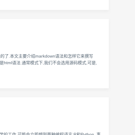
是的了.本文主要介绍markdown语法和怎样它来撰写
是html语法.通常模式下,我们不会选用源码模式,可是,
的工作,可能会立即想到两种编程语言:R和Python. 事