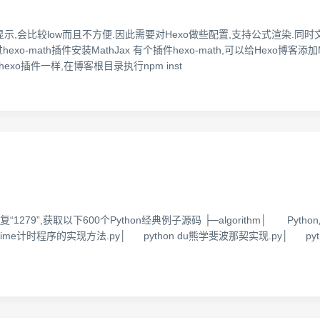
,会比较low而且不方便.因此需要对Hexo做些配置,支持公式渲染.同时
math插件安装MathJax 有个插件hexo-math,可以给Hexo博客添加Ma
方法可其他hexo插件一样,在博客根目录执行npm inst
79”,获取以下600个Python经典例子源码 ├─algorithm│ Pyt
etime计时程序的实现方法.py│ python du熊学斐波那契实现.py│ pyt