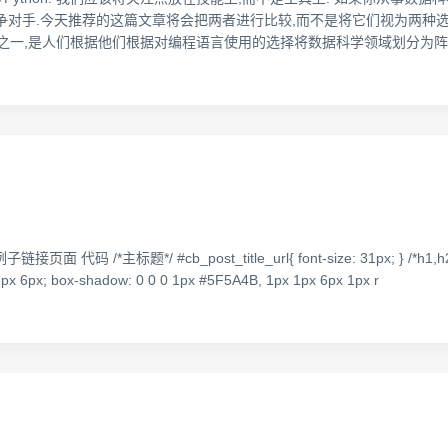
争对手.今天推荐的这篇文章将会把两者进行比较,而不是将它们视为两种选择. 如果
因之一,是人们根据他们根据对编程语言使用的选择将数据科学领域划分为
码 /*主标题*/ #cb_post_title_url{ font-size: 31px; } /*h1,h2,h3
 6px 6px; box-shadow: 0 0 0 1px #5F5A4B, 1px 1px 6px 1px r