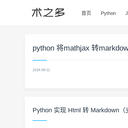
首页
Python
J
python 将mathjax 转markdo
2024-08-11
Python 实现 Html 转 Markdow