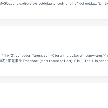
eload(sys)sys.setdefaultencoding('utf-8') def getdata (): tr
 adder(**args): sum=0 for x in args.keys(): sum+=arg
.Traceback (most recent call last): File "", line 1, in adder({'a