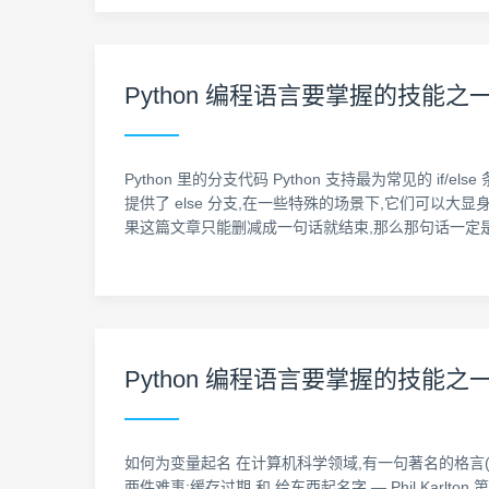
Python 编程语言要掌握的技能
Python 里的分支代码 Python 支持最为常见的 if/else
提供了 else 分支,在一些特殊的场景下,它们可以大显
果这篇文章只能删减成一句话就结束,那么那句话一定
Python 编程语言要掌握的技能
如何为变量起名 在计算机科学领域,有一句著名的格言(俏皮话): There a
两件难事:缓存过期 和 给东西起名字 — Phil Ka