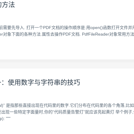
的方法
用之前需要先导入. 打开一个PDF文档的操作顺序是:用open()函数打开文件并用
der对象下面的各种方法.属性去操作PDF文档. PdfFileReader对象常用方法: (1)
之一：使用数字与字符串的技巧
iteral)” 是指那些直接出现在代码里的数字.它们分布在代码里的各个角落,比如代码
重复出现一些特定字面量时,你的“代码质量告警灯”就应该亮起黄灯 举个例
: """