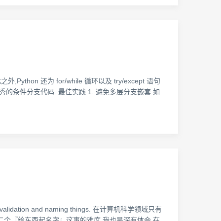
thon 还为 for/while 循环以及 try/except 语句
秀的条件分支代码. 最佳实践 1. 避免多层分支嵌套 如
validation and naming things. 在计算机科学领域只有
至于第二个『给东西起名字』这事的难度,我也是深有体会.在