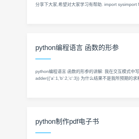
分享下大家,希望对大家学习有帮助. import sysimport MySQLdb r
python编程语言 函数的形参
python编程语言 函数的形参的讲解: 我在交互模式中写了个函数: def
adder({'a':1,'b':2,'c':3}) 为什么结果不是我所预期的求和呢? 而是报错
python制作pdf电子书