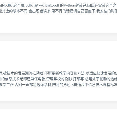
kit这个库,pdfkit是 wkhtmltopdf 的Python封装包,因此在安装这个之前要安装w
里安装的时候可能对应的版本不同,会出现错误,如果不行的话还请自己百度下,我安装的时候是
老师,被技术的发展潮流推动着,不断更新教学内容和方法,以适应快速发展的
很多学校的信息技术老师还兼任电教,管理学校的投影.打印等.总是处于辅助的
教学工作.否则一直都是边缘学科,陪衬的角色.<普通高中信息技术课程标