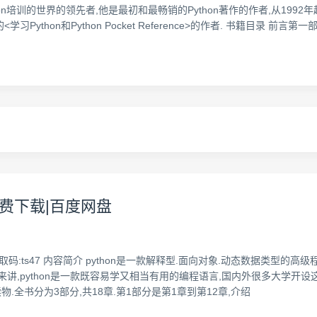
Python培训的世界的领先者,他是最初和最畅销的Python著作的作者,从1992
<学习Python和Python Pocket Reference>的作者. 书籍目录 前
免费下载|百度网盘
取码:ts47 内容简介 python是一款解释型.面向对象.动态数据类型的高
,python是一款既容易学又相当有用的编程语言,国内外很多大学开设这款
读物.全书分为3部分,共18章.第1部分是第1章到第12章,介绍