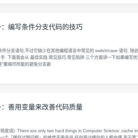
之一：编写条件分支代码的技巧
 条件分支语句,不过它缺少在其他编程语言中常见的 switch/case 语句. 除此之外,Py
身手. 下面我会从 最佳实践.常见技巧.常见陷阱 三个方面讲一下如果编写优
是“要竭尽所能的避免分支嵌
之一：善用变量来改善代码质量
re only two hard things in Computer Science: cache in
rlton 第一个『缓存过期问题』的难度不用多说,任何用过缓存的人都会懂.