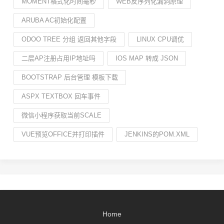
MOMENT格式化时间毫秒
WEB反序列化漏洞原理
ARUBA AC初始化配置
ODOO TREE 分组 返回其他字段
LINUX CPU调优
二层AP注册占用IP地址吗
IOS MAP 转成 JSON
BOOTSTRAP 后台管理 模板下载
ASPX TEXTBOX 回车事件
微信小程序获取当前SCALE
VUE预览OFFICE并打印插件
JENKINS的POM.XML
Home