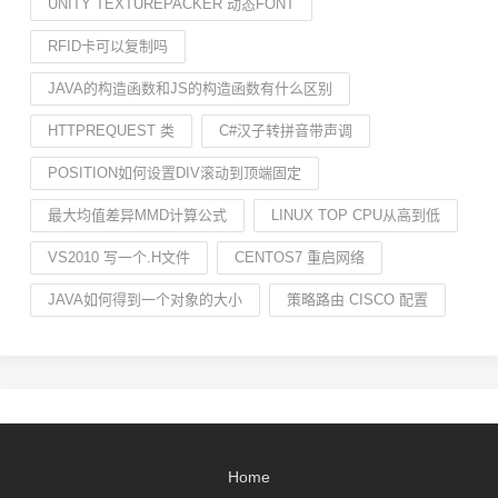
UNITY TEXTUREPACKER 动态FONT
RFID卡可以复制吗
JAVA的构造函数和JS的构造函数有什么区别
HTTPREQUEST 类
C#汉子转拼音带声调
POSITION如何设置DIV滚动到顶端固定
最大均值差异MMD计算公式
LINUX TOP CPU从高到低
VS2010 写一个.H文件
CENTOS7 重启网络
JAVA如何得到一个对象的大小
策略路由 CISCO 配置
Home