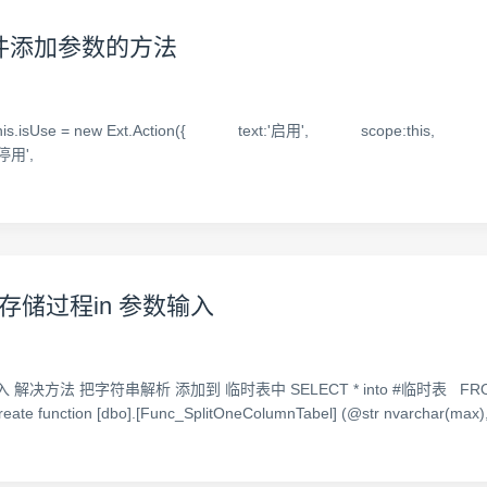
的事件添加参数的方法
se = new Ext.Action({ text:'启用', scope:this, handler:
ext:'停用',
l存储过程in 参数输入
把字符串解析 添加到 临时表中 SELECT * into #临时表 FROM dbo.Func_
reate function [dbo].[Func_SplitOneColumnTabel] (@str nvarchar(max),