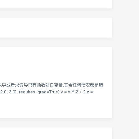
,求导或者求偏导只有函数对自变量,其余任何情况都是错
equires_grad=True) y = x ** 2 + 2 z =