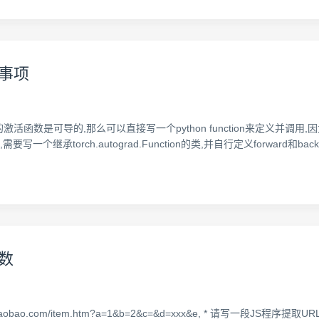
意事项
活函数是可导的,那么可以直接写一个python function来定义并调用,因为p
承torch.autograd.Function的类,并自行定义forward和backw
数
http://item.taobao.com/item.htm?a=1&b=2&c=&d=xxx&e, * 请