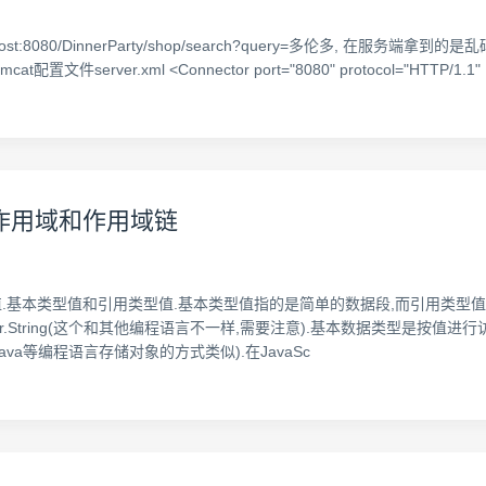
host:8080/DinnerParty/shop/search?query=多伦多, 在服
置文件server.xml <Connector port="8080" protocol="HTTP
数、作用域和作用域链
型值.基本类型值和引用类型值.基本类型值指的是简单的数据段,而引用类型值指的
an.Number.String(这个和其他编程语言不一样,需要注意).基本数据类
va等编程语言存储对象的方式类似).在JavaSc