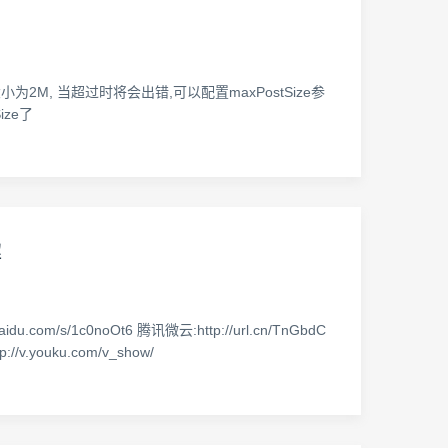
小为2M, 当超过时将会出错,可以配置maxPostSize参
Size了
解
s/1c0noOt6 腾讯微云:http://url.cn/TnGbdC
//v.youku.com/v_show/