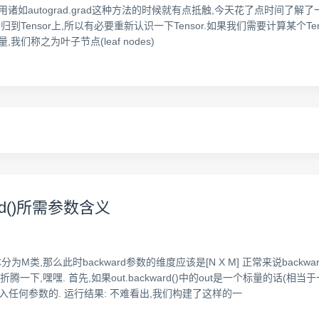
使用诸如autograd.grad这种方法的时候就有点抵触,今天花了点时间了
都可以回归到Tensor上,所以有必要重新认识一下Tensor.如果我们需要计算某个Te
们称之为叶子节点(leaf nodes)
rd()所需参数含义
类,那么此时backward参数的维度应该是[N X M] 正常来说backwar
一下,嘿嘿. 首先,如果out.backward()中的out是一个标量的话(
输入任何参数的. 运行结果: 不难看出,我们构建了这样的一