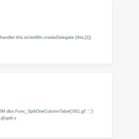
this.isUseWin.createDelegate (this,[1])
SplitOneColumnTabel('001,gf', ',')
@split v