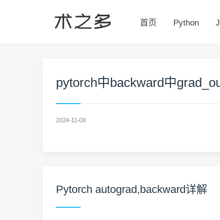
首页
Python
J
pytorch中backward中grad_o
2024-11-08
Pytorch autograd,backward详解