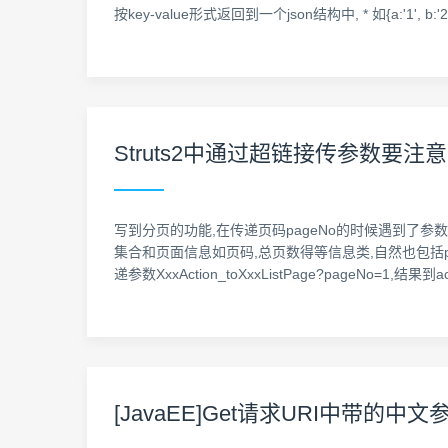
按key-value形式返回到一个json结构中, * 如{a:'1', b:'2', c:'', d:
Struts2中通过超链接传参数要注
写到分页的功能,在传递页码pageNo的时候遇到了参数
集合和页面信息如页码,总页数得等信息类,自然也包括pa
递参数XxxAction_toXxxListPage?pageNo=1
[JavaEE]Get请求URI中带