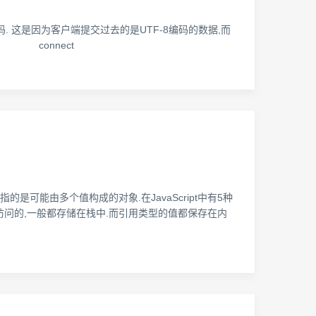
务端拿到的是乱码. 这是因为客户端提交过去的是UTF-8编码的数据,而
/1.1" connect
是可能由多个值构成的对象.在JavaScript中有5种
型是按值进行访问的,一般都存储在栈中.而引用类型的值都保存在内