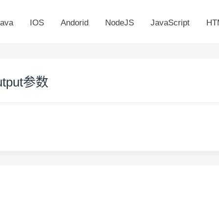
ava
IOS
Andorid
NodeJS
JavaScript
HT
utput参数