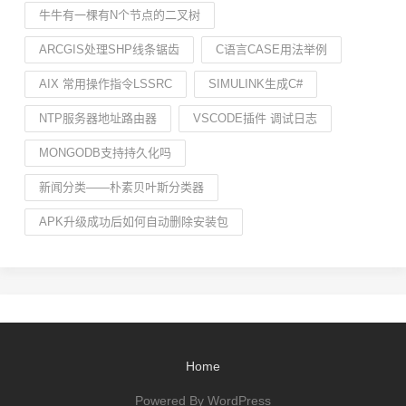
牛牛有一棵有N个节点的二叉树
ARCGIS处理SHP线条锯齿
C语言CASE用法举例
AIX 常用操作指令LSSRC
SIMULINK生成C#
NTP服务器地址路由器
VSCODE插件 调试日志
MONGODB支持持久化吗
新闻分类——朴素贝叶斯分类器
APK升级成功后如何自动删除安装包
Home
Powered By WordPress