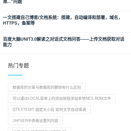
是...”问题
一文搭建自己博客/文档系统：搭建，自动编译和部署，域名，
HTTPS，备案等
百度大脑UNIT3.0解读之对话式文档问答——上传文档获取对话
能力
热门专题
数据库的分离与数据库的删除有什么区别
可以通过LOCAL菜单上的添加按钮添加本地NES ROM文件
QTEXTEDIT 固定大小后 如何文字自动填满
JAPSER中表格设置列内容