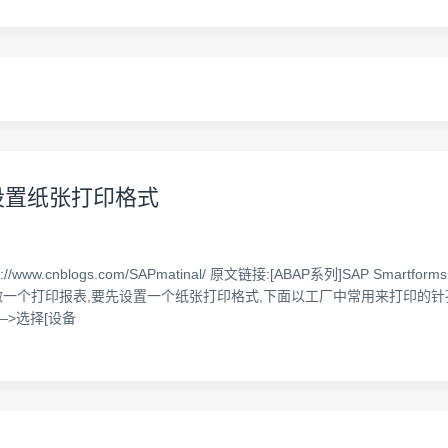
s 设置纸张打印格式
ttp://www.cnblogs.com/SAPmatinal/ 原文链接:[ABAP系列]SA
p做一个打印报表,要先设置一个纸张打印格式,下面以工厂中常用来打印的针孔纸
—>选择[设备