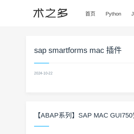
首页
Python
J
sap smartforms mac 插件
2024-10-22
【ABAP系列】SAP MAC GUI7