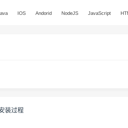
ava
IOS
Andorid
NodeJS
JavaScript
HT
50安装过程