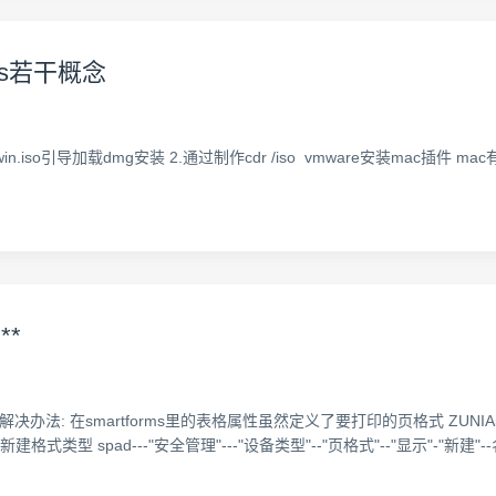
ows若干概念
n.iso引导加载dmg安装 2.通过制作cdr /iso vmware安装mac插件 mac有 macp
**
格式 解决办法: 在smartforms里的表格属性虽然定义了要打印的页格式 ZUNI
建格式类型 spad---"安全管理"---"设备类型"--"页格式"--"显示"-"新建"--名