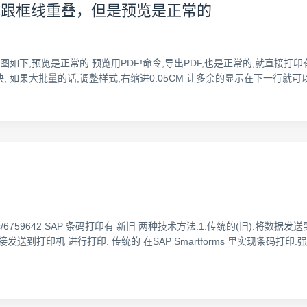
出框线或跟框线重叠，但是预览是正常的
下,预览是正常的 预览用PDF!命令,导出PDF,也是正常的,就直接打印有
, 如果大批量的话,调整样式,右缩进0.05CM 让多余的显示在下一行就可
article/details/6759642 SAP 条码打印有 新旧 两种技术方法:1.传统
到打印机 进行打印. 传统的 在SAP Smartforms 里实现条码打印.强烈推