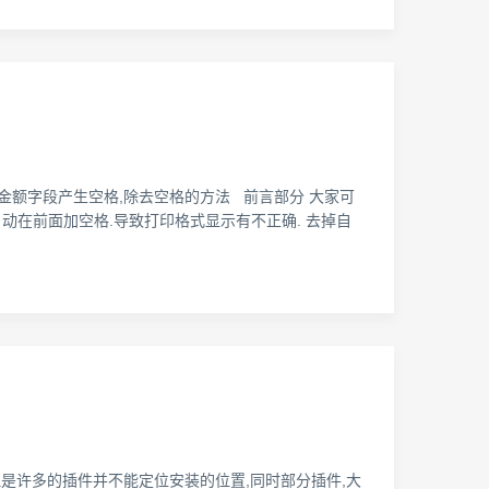
P smartforms金额字段产生空格,除去空格的方法 前言部分 大家可
候会自动在前面加空格.导致打印格式显示有不正确. 去掉自
但是许多的插件并不能定位安装的位置,同时部分插件,大