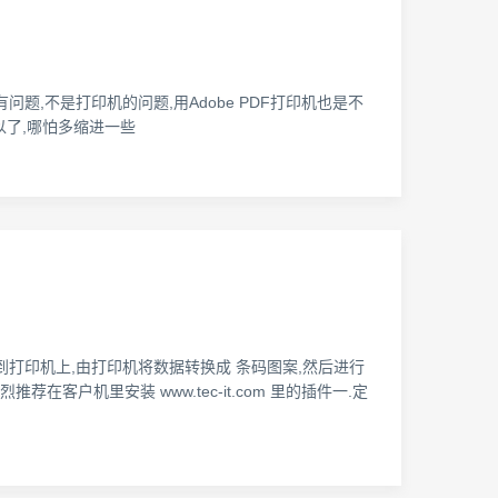
问题,不是打印机的问题,用Adobe PDF打印机也是不
以了,哪怕多缩进一些
的(旧):将数据发送到打印机上,由打印机将数据转换成 条码图案,然后进行
荐在客户机里安装 www.tec-it.com 里的插件一.定