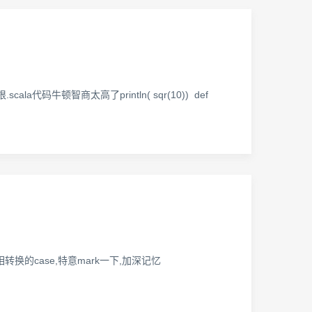
代码牛顿智商太高了println( sqr(10)) def
集合互相转换的case,特意mark一下,加深记忆