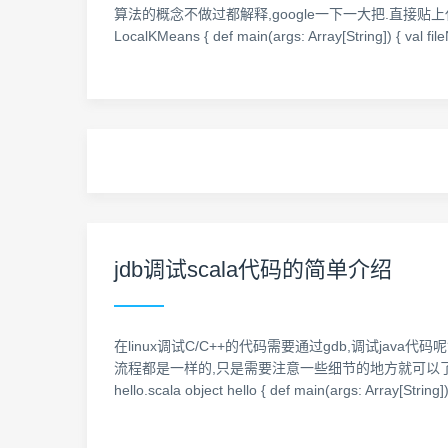
算法的概念不做过都解释,google一下一大把.直接贴上代码,有比较详细的注释了
LocalKMeans { def main(args: Array[String]) { val fi
jdb调试scala代码的简单介绍
在linux调试C/C++的代码需要通过gdb,调试jav
流程都是一样的,只是需要注意一些细节的地方就可以了.下
hello.scala object hello { def main(args: Array[String])