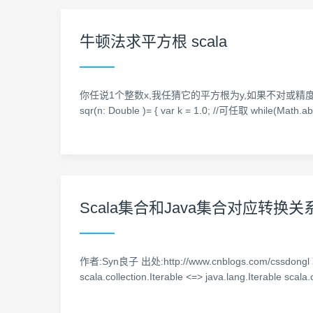
牛顿法求平方根 scala
你任说1个整数x,我任猜它的平方根为y,如果不对或精度不够准确,
sqr(n: Double )= { var k = 1.0; //可任取 while(Math.
Scala集合和Java集合对应转换关
作者:Syn良子 出处:http://www.cnblogs.com
scala.collection.Iterable <=> java.lang.Iterable scala.c