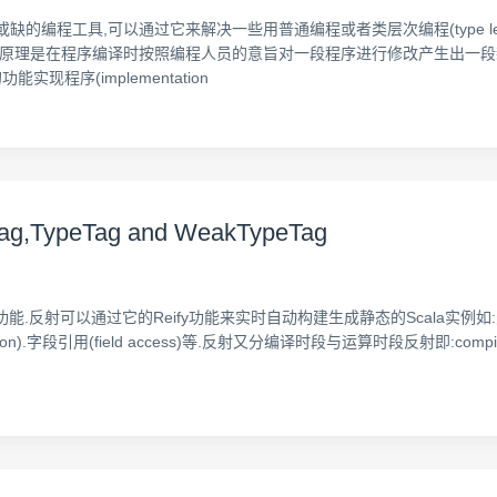
可或缺的编程工具,可以通过它来解决一些用普通编程或者类层次编程(type level
ros的工作原理是在程序编译时按照编程人员的意旨对一段程序进行修改产生出
能实现程序(implementation
sTag,TypeTag and WeakTypeTag
.反射可以通过它的Reify功能来实时自动构建生成静态的Scala实例如:类(class
字段引用(field access)等.反射又分编译时段与运算时段反射即:compile-time-r