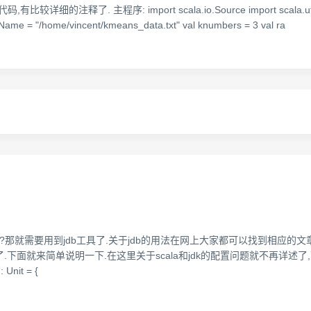
. 主程序: import scala.io.Source import scala.util.Random 
leName = "/home/vincent/kmeans_data.txt" val knumbers = 3 val ra
a代码呢?那就需要用到jdb工具了.关于jdb的用法在网上大家都可以找到相应的
面就来简单说明一下.在这里关于scala和jdk的配置问题就不再详述了,下
: Unit = {