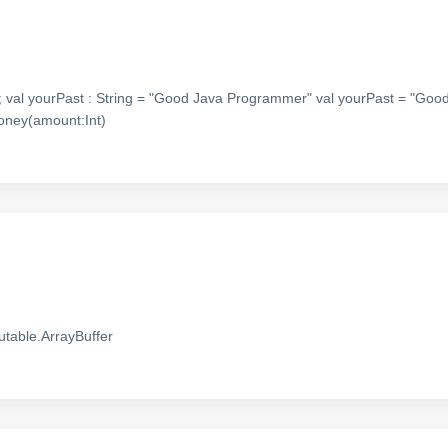
l yourPast : String = "Good Java Programmer" val yourPast = "Good
y(amount:Int)
able.ArrayBuffer