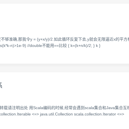
那我令y = (y+x/y)/2.如此循环反复下去,y就会无限逼近x的平方根.scala
abs(k*k-n)>1e-9) //double不能用==比较 { k=(k+n/k)/2; } k }
系
/cssdongl 转载请注明出处 用Scala编码的时候,经常会遇到scala集合和Java
ollection.Iterable <=> java.util.Collection scala.collection.Iterator <=>