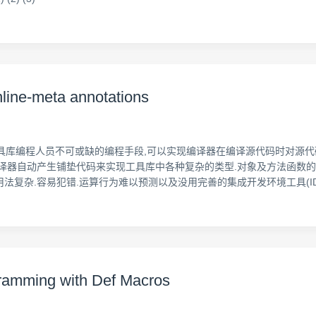
line-meta annotations
以说是工具库编程人员不可或缺的编程手段,可以实现编译器在编译源代码时对
器自动产生铺垫代码来实现工具库中各种复杂的类型.对象及方法函数的构建.
法复杂.容易犯错.运算行为难以预测以及没用完善的集成开发环境工具(ID
mming with Def Macros