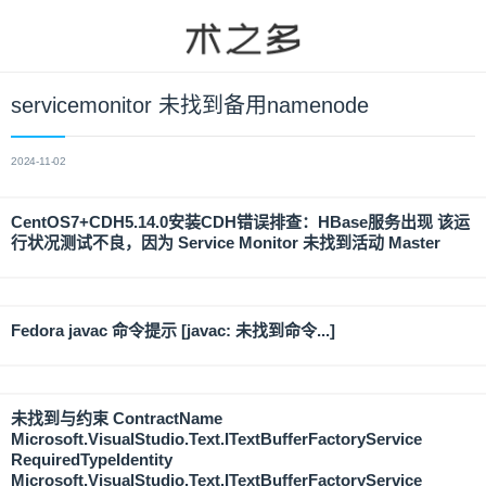
servicemonitor 未找到备用namenode
2024-11-02
CentOS7+CDH5.14.0安装CDH错误排查：HBase服务出现 该运
行状况测试不良，因为 Service Monitor 未找到活动 Master
Fedora javac 命令提示 [javac: 未找到命令...]
未找到与约束 ContractName
Microsoft.VisualStudio.Text.ITextBufferFactoryService
RequiredTypeIdentity
Microsoft.VisualStudio.Text.ITextBufferFactoryService