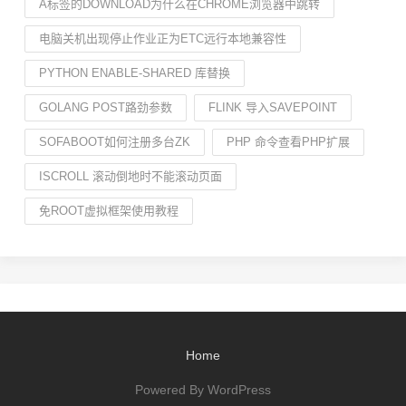
A标签的DOWNLOAD为什么在CHROME浏览器中跳转
电脑关机出现停止作业正为ETC远行本地兼容性
PYTHON ENABLE-SHARED 库替换
GOLANG POST路劲参数
FLINK 导入SAVEPOINT
SOFABOOT如何注册多台ZK
PHP 命令查看PHP扩展
ISCROLL 滚动倒地时不能滚动页面
免ROOT虚拟框架使用教程
Home
Powered By WordPress