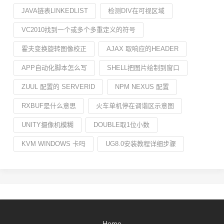
JAVA链表LINKEDLIST
检测DIV在可视区域
VC2010找到一个或多个多重定义的符号
霍夫变换旋转图像校正
AJAX 取响应的HEADER
APP自动化脚本怎么写
SHELL把图片绘制到窗口
ZUUL 配置的 SERVERID
NPM NEXUS 配置
RXBUF是什么意思
火车单机停在调谐区示意图
UNITY摄像机模糊
DOUBLE取1位小数
KVM WINDOWS 卡吗
UG8.0安装教程详细步骤
Home