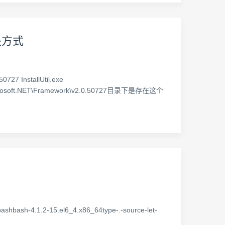
决方式
InstallUtil.exe
rosoft.NET\Framework\v2.0.50727目录下是存在这个
ashbash-4.1.2-15.el6_4.x86_64type-.-source-let-