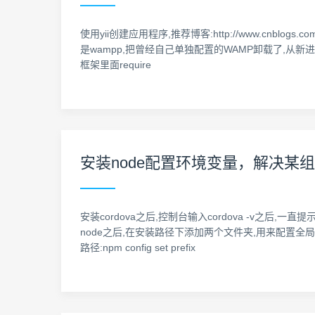
使用yii创建应用程序,推荐博客:http://www.cnblogs.co
是wampp,把曾经自己单独配置的WAMP卸载了,从新进行学习. 
框架里面require
安装node配置环境变量，解决某组件（
安装cordova之后,控制台输入cordova -v之后,一直
node之后,在安装路径下添加两个文件夹,用来配置全局路径和缓存路径 
路径:npm config set prefix