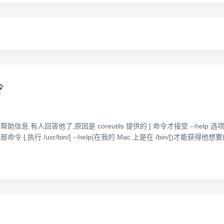
令
输出帮助信息.有人回答他了,原因是 coreutils 提供的 [ 命令才接受 --help 
命令 [,执行 /usr/bin/[ --help(在我的 Mac 上是在 /bin/[)