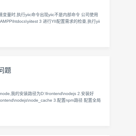
xe加入为系统环境变量时,执行yiic命令出现yiic不是内部命令 公司使用
docs\yiitest 3 进行YII配置需求的检查,执行yii
”问题
我的安装路径为D:\frontend\nodejs 2.安装好
end\nodejs\node_cache 3.配置npm路径 配置全局