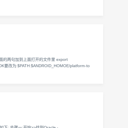
 2.将下面的两句加到上面打开的文件里 export
的SDK要改为:$PATH:$ANDROID_HOMOE/platform-to
下: 步骤一:开始>>找到Oracle -