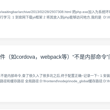
m/waitingbar/archive/2013/02/28/2937308.html 把php.e
1 到官网下载yii框架 2 将其放入到php能够訪问地方,我的是 D:\XAMPP\ht
如cordova，webpack等）“不是内部命令
提示不是内部命令,查了很久入了很多坑之后,终于配置正确~记录一下~ 1.安装node,
全局路径:D:\frontend\nodejs\node_global缓存路径:D:\front