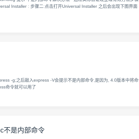
rsal Installer : 步骤二:点击打开Universal Installer 之后会出现下
stall express -g;之后敲入express -V会提示不是内部命令,是因为,
样express命令就可以用了
iic不是内部命令