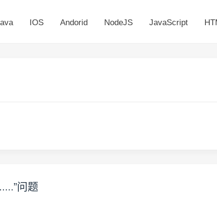
ava
IOS
Andorid
NodeJS
JavaScript
HT
...”问题