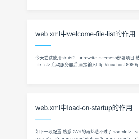
web.xml中welcome-file-list的作用
今天尝试使用struts2+ urlrewrite+sitemesh部署项目,结果发现
file-list> 启动服务器后,直接输入http://localhos
web.xml中load-on-startup的作用
如下一段配置,熟悉DWR的再熟悉不过了:<servlet> <servlet-name>
param> <param-name>debug</param-name> <p