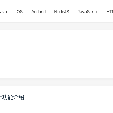
ava
IOS
Andorid
NodeJS
JavaScript
HT
r 新功能介绍