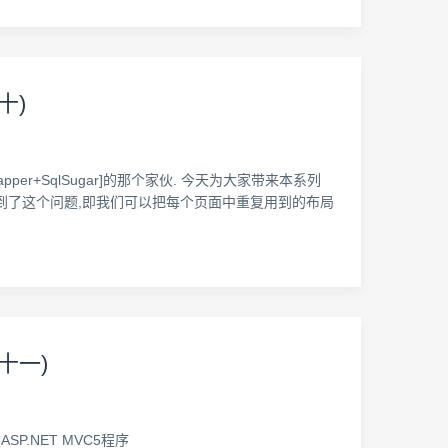
(十)
tomapper+SqlSugar]的那个家伙. 今天为大家带来本系列
馈到了这个问题,即我们可以把每个页面中重复用到的布局
(十一)
SP.NET MVC5程序