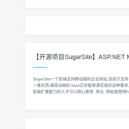
【开源项目SugarSite】ASP.NET MV
SugarSite一个前端支持移动端的企业网站,目前只支持了简单功能
一堆东西,越简洁越好,layui正好能够满足我的这种需求
前端扩展能力的人才可以顺心使用. 用法: 例如我想用form.j