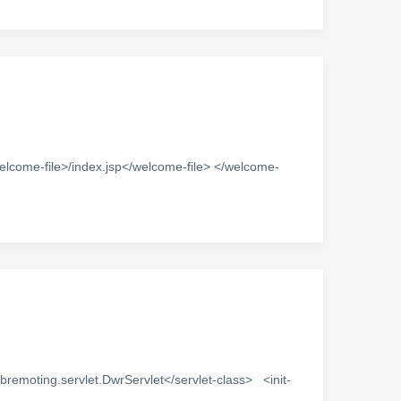
file>/index.jsp</welcome-file> </welcome-
ng.servlet.DwrServlet</servlet-class> <init-