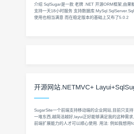
介绍 SqlSugar是一款 老牌 .NET 开源ORM框架,由
支持一天18小时服务 支持数据库:MySql.SqlServer.Sq
使用也相当满意 而在稳定版本的基础上又布了5.0.2
开源网站.NETMVC+ Layui+SqlSug
SugarSite一个前端支持移动端的企业网站,目前只支持了简单功能
一堆东西,越简洁越好,layui正好能够满足我的这种需求
前端扩展能力的人才可以顺心使用. 用法: 例如我想用form.j