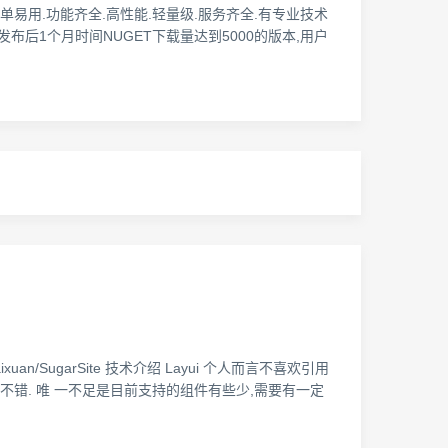
优点: 简单易用.功能齐全.高性能.轻量级.服务齐全.有专业技术
0.2.8 ,发布后1个月时间NUGET下载量达到5000的版本,用户
xuan/SugarSite 技术介绍 Layui 个人而言不喜欢引用
比较不错. 唯 一不足是目前支持的组件有些少,需要有一定