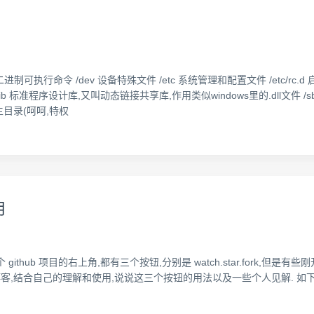
进制可执行命令 /dev 设备特殊文件 /etc 系统管理和配置文件 /etc/rc
表示 /lib 标准程序设计库,又叫动态链接共享库,作用类似windows里的.dll
的主目录(呵呵,特权
用
3ea41] 在每个 github 项目的右上角,都有三个按钮,分别是 watch.star.for
这篇博客,结合自己的理解和使用,说说这三个按钮的用法以及一些个人见解. 