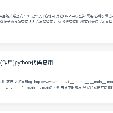
级关系查询 1.1 无外键开箱就用 其它ORM导航查询 需要 各种配置或者
航查询 3.3 语法超级爽 注意:多级查询时VS有时候没提示直接写就行了 var list
的意思(作用)python代码复用
转自:大步's Blog http://www.dabu.info/if-__-name__-__main__-mea
__name__== "__main__": main() 不明白其中的意思,其实这就是