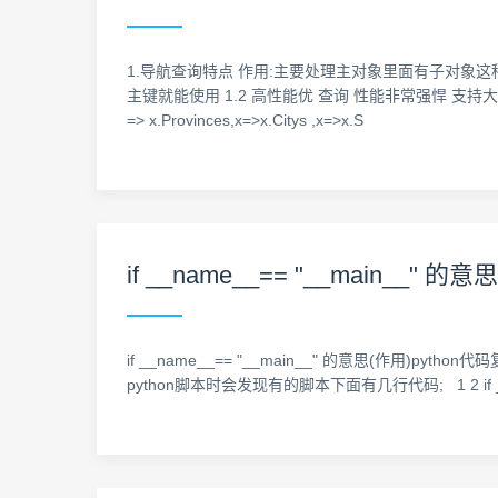
1.导航查询特点 作用:主要处理主对象里面有子对象这种层
主键就能使用 1.2 高性能优 查询 性能非常强悍 支持大数据分页导
=> x.Provinces,x=>x.Citys ,x=>x.S
if __name__== "__main__" 
if __name__== "__main__" 的意思(作用)python代码复用 
python脚本时会发现有的脚本下面有几行代码; 1 2 if 