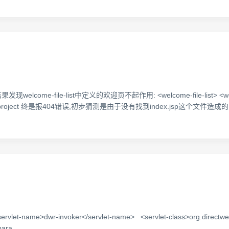
welcome-file-list中定义的欢迎页不起作用: <welcome-file-list> <welcome-
t:8080/project 终是报404错误,初步猜测是由于没有找到index.jsp这个文件造成的
dwr-invoker</servlet-name> <servlet-class>org.directwebremoti
ara