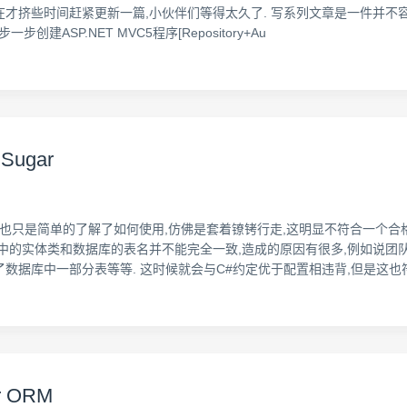
SqlSugar],直到现在才挤些时间赶紧更新一篇,小伙伴们等得太久了. 写系列文
建ASP.NET MVC5程序[Repository+Au
Sugar
ar,但是也只是简单的了解了如何使用,仿佛是套着镣铐行走,这明显不符合一
,程序中的实体类和数据库的表名并不能完全一致,造成的原因有很多,例如说
数据库中一部分表等等. 这时候就会与C#约定优于配置相违背,但是这也
 ORM