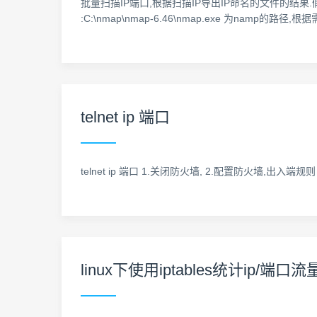
批量扫描IP端口,根据扫描IP导出IP命名的文件的结果.假设1.
:C:\nmap\nmap-6.46\nmap.exe 为namp的路径,根据需求进
telnet ip 端口
telnet ip 端口 1.关闭防火墙, 2.配置防火墙,出入端规则
linux下使用iptables统计ip/端口流