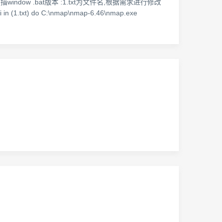
window .bat版本 :1.txt为文件名,根据需求进行修改
1.txt) do C:\nmap\nmap-6.46\nmap.exe