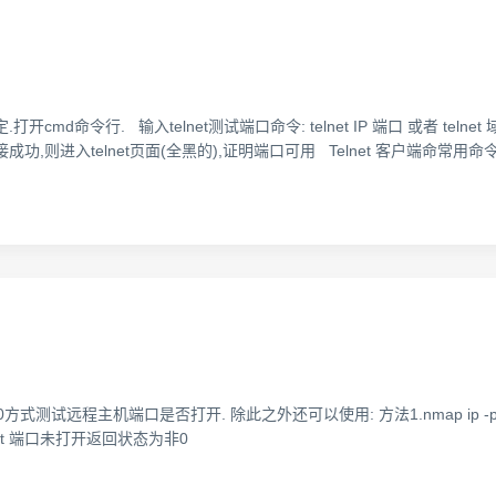
开cmd命令行. 输入telnet测试端口命令: telnet IP 端口 或者 te
入telnet页面(全黑的),证明端口可用 Telnet 客户端命常用命令: ope
01 80方式测试远程主机端口是否打开. 除此之外还可以使用: 方法1.nmap ip -
t port 端口未打开返回状态为非0