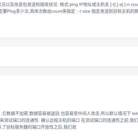
包发送和接收状况. 格式:ping IP地址或主机名 [-t] [-a] [-n count]
ing多少次,具体次数由count来指定 : -l size 指定发送到目标主机的数据包的
ssh ,它数据不加密,数据容易被盗窃,也容易受中间人攻击,所以默认情况下 tel
t来测试端口的连通性. 确认远程主机的端口 在测试端口的连通性之前,我们
连通性 在确认了目标服务器的端口开放性之后,我们就