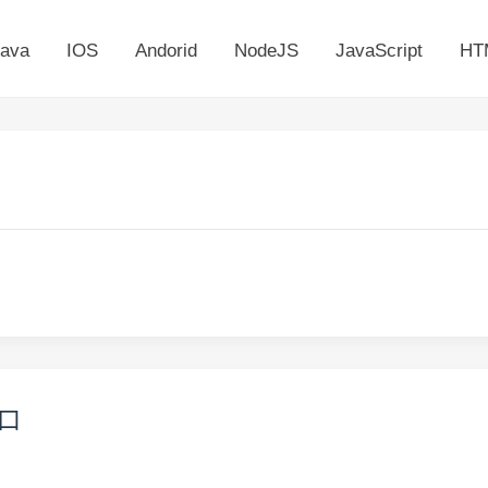
ava
IOS
Andorid
NodeJS
JavaScript
HT
端口