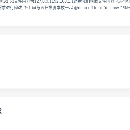
txt文件内容为127.0.0.1192.168.1.1然后我们获取文件内容IP进行扫描
行修改 :把1.txt与该扫描脚本放一起 @echo off for /f "delims=." %%i in (
量