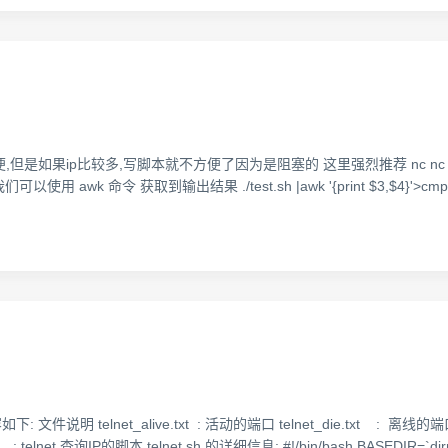
方便,但是如果ip比较多,写脚本就不方便了因为是阻塞的 这里强烈推荐 nc nc -z -w 
wk 命令 获取到输出结果 ./test.sh |awk '{print $3,$4}'>cmp 然
说明 telnet_alive.txt : 活动的端口 telnet_die.txt : 离线的端口 
telnet 查询IP的脚本 telnet.sh 的详细信息: #!/bin/bash BASEDIR=`dir