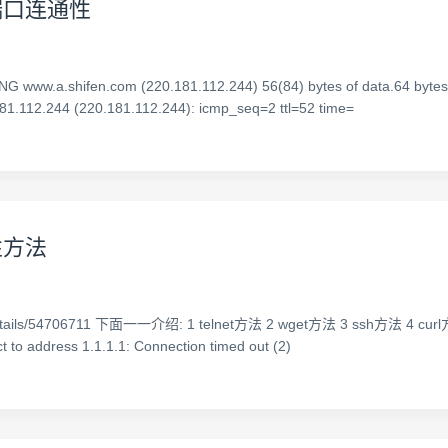
端口连通性
.a.shifen.com (220.181.112.244) 56(84) bytes of data.64 bytes f
81.112.244 (220.181.112.244): icmp_seq=2 ttl=52 time=
性方法
/details/54706711 下面一一介绍: 1 telnet方法 2 wget方法 3 ssh方法 4 curl方
ct to address 1.1.1.1: Connection timed out (2)