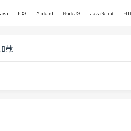
ava
IOS
Andorid
NodeJS
JavaScript
HT
法加载