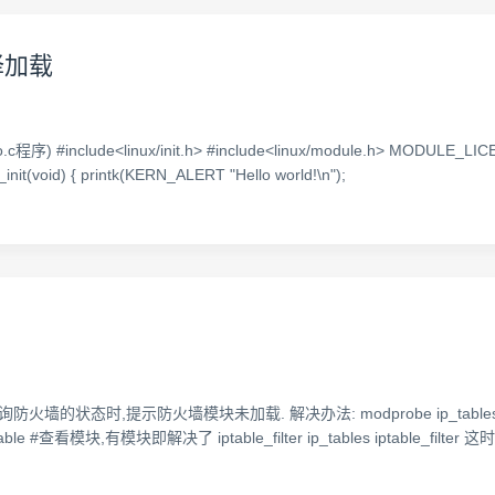
编译加载
ude<linux/init.h> #include<linux/module.h> MODULE_LICEN
nit(void) { printk(KERN_ALERT "Hello world!\n");
态时,提示防火墙模块未加载. 解决办法: modprobe ip_tables #加载ip_ta
 | grep iptable #查看模块,有模块即解决了 iptable_filter ip_tables ipt