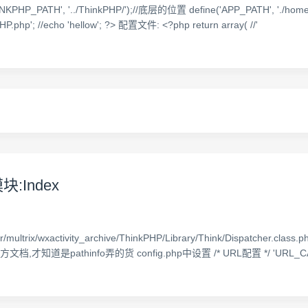
P_PATH', '../ThinkPHP/');//底层的位置 define('APP_PATH', './home
p'; //echo 'hellow'; ?> 配置文件: <?php return array( //'
模块:Index
ultrix/wxactivity_archive/ThinkPHP/Library/Think/Dispatch
thinfo弄的货 config.php中设置 /* URL配置 */ 'URL_CASE_INS