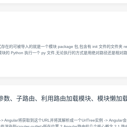
在的可被导入的就是一个模块 package 包,包含有 init 文件的文件夹 relat
块的 Python 执行一个 py 文件,无论执行的方式是用绝对路径还是相对路径,inte
、路由参数、子路由、利用路由加载模块、模块懒加
-> Angular将获取到这个URL并将其解析成一个UrlTree实例 -> Ang
<router-outlet>所在位置 2 Angular路由的几个核心概念 2.1 路由