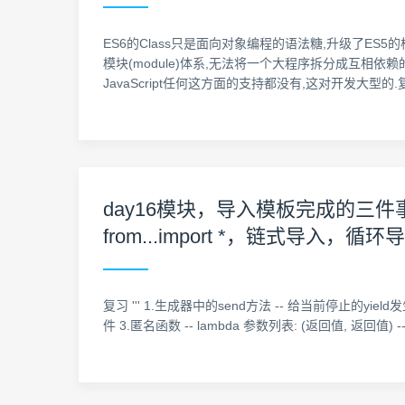
ES6的Class只是面向对象编程的语法糖,升级了ES5
模块(module)体系,无法将一个大程序拆分成互相依赖的小文
JavaScript任何这方面的支持都没有,这对开发大型的
day16模块，导入模板完成的三件事
from...import *，链式导入，循环
复习 ''' 1.生成器中的send方法 -- 给当前停止的yield
件 3.匿名函数 -- lambda 参数列表: (返回值, 返回值) -- 应用