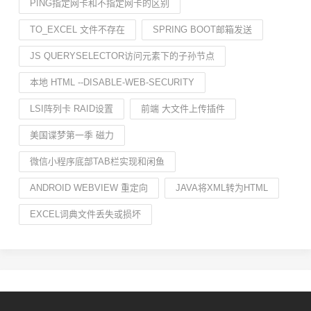
PING指定网卡和不指定网卡的区别
TO_EXCEL 文件不存在
SPRING BOOT邮箱发送
JS QUERYSELECTOR访问元素下的子孙节点
本地 HTML --DISABLE-WEB-SECURITY
LSI阵列卡 RAID设置
前端 大文件上传插件
美国谍梦第一季 磁力
微信小程序底部TAB栏实现和闲鱼
ANDROID WEBVIEW 重定向
JAVA将XML转为HTML
EXCEL词典文件丢失或损坏