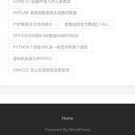
GO中LIST容器中插入的元素类型
MATLAB 调用函数使用主函数的数据
PHP敏感字过虑并统计
类数组转化为数组[].CALL
OFFICE2010的KSM错误0X80070424
PYTHON T读取XML某一标签内的某个属性
虚拟机安装SUPERSU
ORACLE 怎么实现跨库连表查询
Home
Powered By WordPress